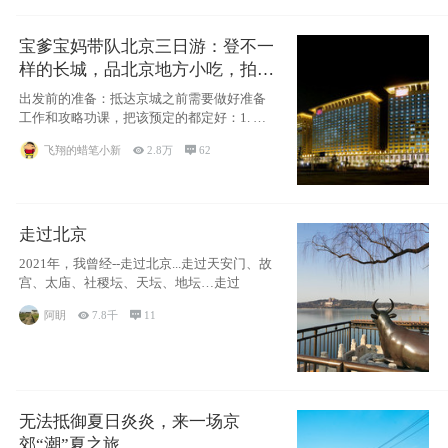
宝爹宝妈带队北京三日游：登不一
样的长城，品北京地方小吃，拍盘
古七星夜景！
出发前的准备：抵达京城之前需要做好准备
工作和攻略功课，把该预定的都定好：1. 酒
店尽
飞翔的蜡笔小新

2.8万

62
走过北京
2021年，我曾经--走过北京...走过天安门、故
宫、太庙、社稷坛、天坛、地坛…走过
阿眀

7.8千

11
无法抵御夏日炎炎，来一场京
郊“潮”夏之旅