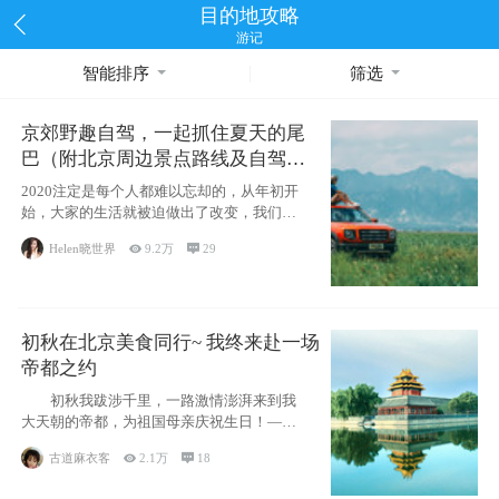
目的地攻略
游记
智能排序
筛选
京郊野趣自驾，一起抓住夏天的尾
巴（附北京周边景点路线及自驾攻
略）
2020注定是每个人都难以忘却的，从年初开
始，大家的生活就被迫做出了改变，我们也
不例外。本来双双辞职是为
Helen晓世界

9.2万

29
初秋在北京美食同行~ 我终来赴一场
帝都之约
初秋我跋涉千里，一路激情澎湃来到我
大天朝的帝都，为祖国母亲庆祝生日！——
请为我鼓
古道麻衣客

2.1万

18