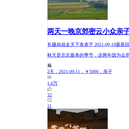
两天一晚京郊密云小众亲
长腿叔叔走天下
发表于
2021-09-19
最新
秋天是北京最美的季节，这两年因为众
2
天
，2021-09-11
，￥5000
，亲子
1.6万
32
11