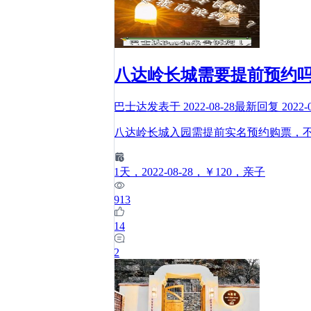
八达岭长城需要提前预约吗
巴士达
发表于
2022-08-28
最新回复
2022-
八达岭长城入园需提前实名预约购票，
1
天
，2022-08-28
，￥120
，亲子
913
14
2