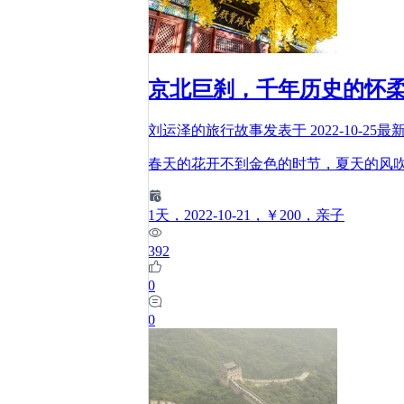
京北巨刹，千年历史的怀
刘运泽的旅行故事
发表于
2022-10-25
最
春天的花开不到金色的时节，夏天的风
1
天
，2022-10-21
，￥200
，亲子
392
0
0