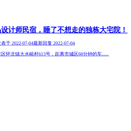
品设计师民宿，睡了不想走的独栋大宅院！
发表于
2022-07-04
最新回复
2022-07-04
区怀北镇大水峪村613号，距离市城区60分钟的车
......