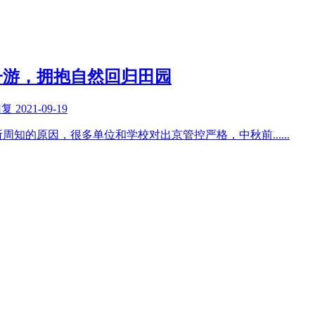
子游，拥抱自然回归田园
回复
2021-09-19
所周知的原因，很多单位和学校对出京管控严格，中秋前
......