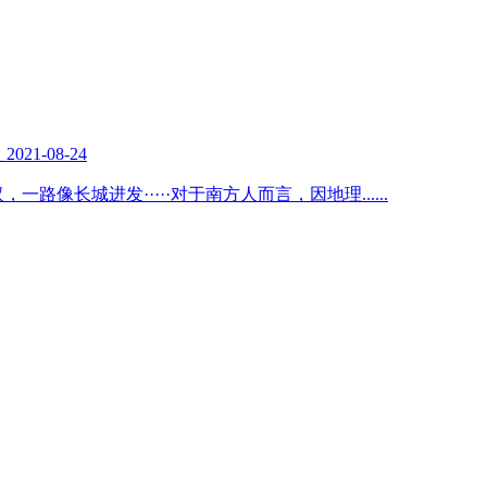
复
2021-08-24
一路像长城进发·····对于南方人而言，因地理
......