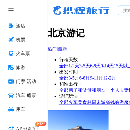
酒店
北京
游记
机票
热门
|
最新
火车票
行程天数
：
全部
1-2天
3-5天
6-8天
9-14天
15天以
旅游
出发时间
：
全部
3-5月
6-8月
9-11月
12-2月
门票·活动
和谁出行
：
全部
亲子
和父母
和朋友
一个人
夫妻
汽车·船票
游记玩法
：
全部
火车
美食林
周末游
省钱
穷游
奢
用车
NEW
AI行程助手