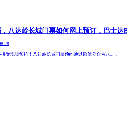
，八达岭长城门票如何网上预订，巴士达Bu
08-28
不接受现场预约！八达岭长城门票预约通过微信公众号八
......