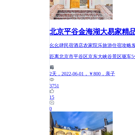
北京平谷金海湖大易家精
幺幺肆民宿酒店农家院乐旅游住宿攻略
距离北京市平谷区京东大峡谷景区驱车
2
天
，2022-06-01
，￥800
，亲子
3751
15
0