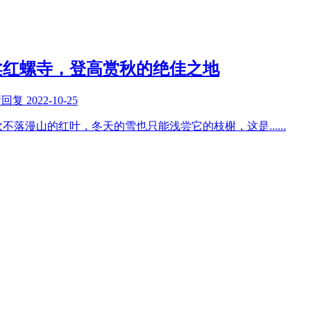
柔红螺寺，登高赏秋的绝佳之地
新回复
2022-10-25
吹不落漫山的红叶，冬天的雪也只能浅尝它的枝榭，这是
......