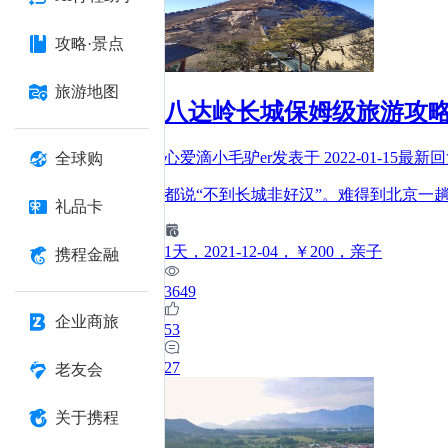
攻略·景点
旅游地图
八达岭长城保姆级旅游攻
心爱滴小毛驴er
发表于
2022-01-15
最新
全球购
都说“不到长城非好汉”。难得到北京一
礼品卡
1
天
，2021-12-04
，￥200
，亲子
携程金融
3649
企业商旅
53
27
老友会
关于携程