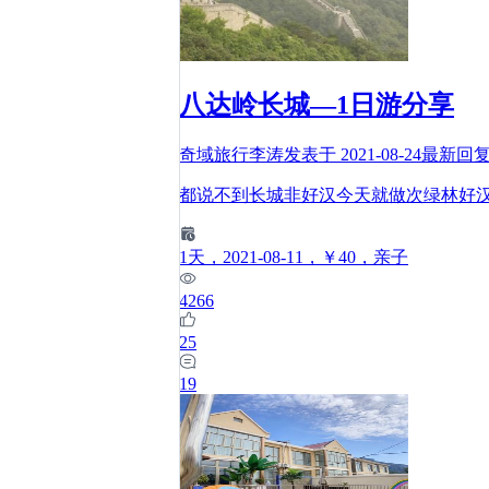
八达岭长城—1日游分享
奇域旅行李涛
发表于
2021-08-24
最新回
都说不到长城非好汉今天就做次绿林好汉，
1
天
，2021-08-11
，￥40
，亲子
4266
25
19