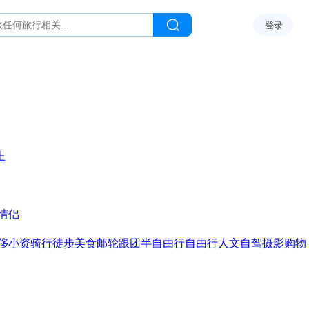
登录
上
情侣
侈
小资
骑行
徒步
美食
邮轮
跟团
半自由行
自由行
人文
自驾
摄影
购物