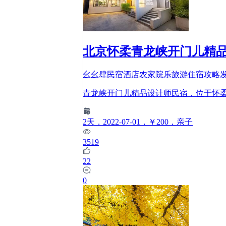
北京怀柔青龙峡开门儿精
幺幺肆民宿酒店农家院乐旅游住宿攻略
青龙峡开门儿精品设计师民宿，位于怀柔
2
天
，2022-07-01
，￥200
，亲子
3519
22
0