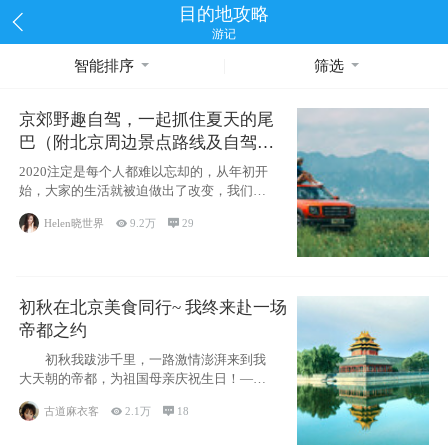
目的地攻略
游记
智能排序
筛选
京郊野趣自驾，一起抓住夏天的尾
巴（附北京周边景点路线及自驾攻
略）
2020注定是每个人都难以忘却的，从年初开
始，大家的生活就被迫做出了改变，我们也
不例外。本来双双辞职是为
Helen晓世界

9.2万

29
初秋在北京美食同行~ 我终来赴一场
帝都之约
初秋我跋涉千里，一路激情澎湃来到我
大天朝的帝都，为祖国母亲庆祝生日！——
请为我鼓
古道麻衣客

2.1万

18