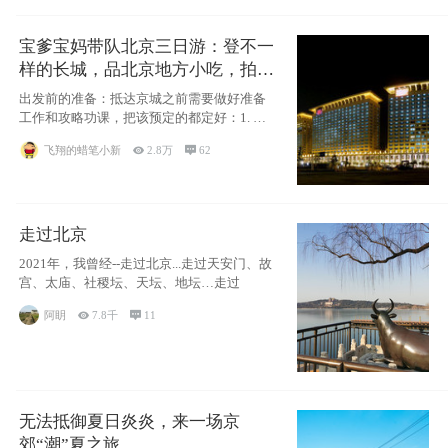
宝爹宝妈带队北京三日游：登不一
样的长城，品北京地方小吃，拍盘
古七星夜景！
出发前的准备：抵达京城之前需要做好准备
工作和攻略功课，把该预定的都定好：1. 酒
店尽
飞翔的蜡笔小新

2.8万

62
走过北京
2021年，我曾经--走过北京...走过天安门、故
宫、太庙、社稷坛、天坛、地坛…走过
阿眀

7.8千

11
无法抵御夏日炎炎，来一场京
郊“潮”夏之旅