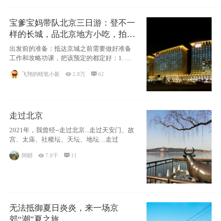
宝爹宝妈带队北京三日游：登不一
样的长城，品北京地方小吃，拍盘
古七星夜景！
出发前的准备：抵达京城之前需要做好准备
工作和攻略功课，把该预定的都定好：1. 酒
店尽
飞翔的蜡笔小新

2.8万

62
走过北京
2021年，我曾经--走过北京...走过天安门、故
宫、太庙、社稷坛、天坛、地坛…走过
阿眀

7.8千

11
无法抵御夏日炎炎，来一场京
郊“潮”夏之旅