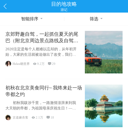
目的地攻略
游记
智能排序
筛选
京郊野趣自驾，一起抓住夏天的尾
巴（附北京周边景点路线及自驾攻
略）
2020注定是每个人都难以忘却的，从年初开
始，大家的生活就被迫做出了改变，我们也
不例外。本来双双辞职是为
Helen晓世界

9.2万

29
初秋在北京美食同行~ 我终来赴一场
帝都之约
初秋我跋涉千里，一路激情澎湃来到我
大天朝的帝都，为祖国母亲庆祝生日！——
请为我鼓
古道麻衣客

2.1万

18