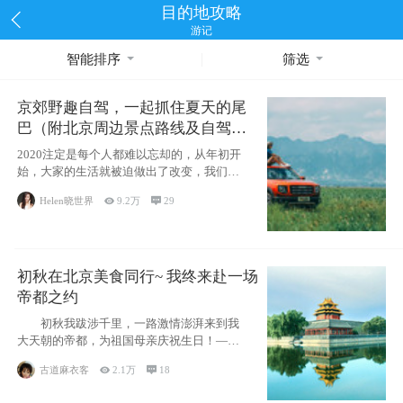
目的地攻略
游记
智能排序
筛选
京郊野趣自驾，一起抓住夏天的尾
巴（附北京周边景点路线及自驾攻
略）
2020注定是每个人都难以忘却的，从年初开
始，大家的生活就被迫做出了改变，我们也
不例外。本来双双辞职是为
Helen晓世界

9.2万

29
初秋在北京美食同行~ 我终来赴一场
帝都之约
初秋我跋涉千里，一路激情澎湃来到我
大天朝的帝都，为祖国母亲庆祝生日！——
请为我鼓
古道麻衣客

2.1万

18