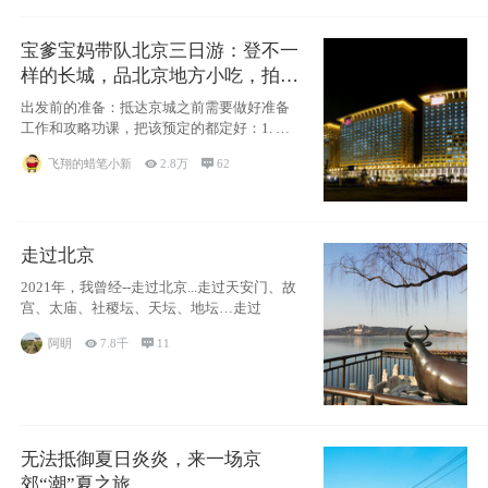
宝爹宝妈带队北京三日游：登不一
样的长城，品北京地方小吃，拍盘
古七星夜景！
出发前的准备：抵达京城之前需要做好准备
工作和攻略功课，把该预定的都定好：1. 酒
店尽
飞翔的蜡笔小新

2.8万

62
走过北京
2021年，我曾经--走过北京...走过天安门、故
宫、太庙、社稷坛、天坛、地坛…走过
阿眀

7.8千

11
无法抵御夏日炎炎，来一场京
郊“潮”夏之旅