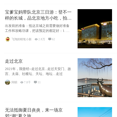
宝爹宝妈带队北京三日游：登不一
样的长城，品北京地方小吃，拍盘
古七星夜景！
出发前的准备：抵达京城之前需要做好准备
工作和攻略功课，把该预定的都定好：1. 酒
店尽
飞翔的蜡笔小新

2.8万

62
走过北京
2021年，我曾经--走过北京...走过天安门、故
宫、太庙、社稷坛、天坛、地坛…走过
阿眀

7.8千

11
无法抵御夏日炎炎，来一场京
郊“潮”夏之旅