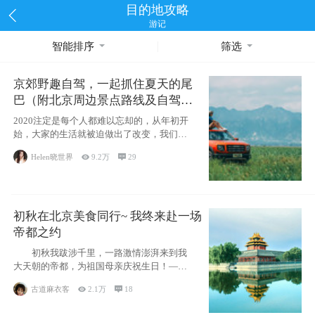
目的地攻略
游记
智能排序
筛选
京郊野趣自驾，一起抓住夏天的尾
巴（附北京周边景点路线及自驾攻
略）
2020注定是每个人都难以忘却的，从年初开
始，大家的生活就被迫做出了改变，我们也
不例外。本来双双辞职是为
Helen晓世界

9.2万

29
初秋在北京美食同行~ 我终来赴一场
帝都之约
初秋我跋涉千里，一路激情澎湃来到我
大天朝的帝都，为祖国母亲庆祝生日！——
请为我鼓
古道麻衣客

2.1万

18