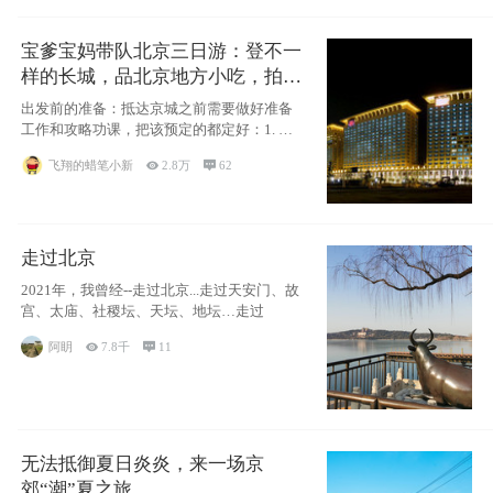
宝爹宝妈带队北京三日游：登不一
样的长城，品北京地方小吃，拍盘
古七星夜景！
出发前的准备：抵达京城之前需要做好准备
工作和攻略功课，把该预定的都定好：1. 酒
店尽
飞翔的蜡笔小新

2.8万

62
走过北京
2021年，我曾经--走过北京...走过天安门、故
宫、太庙、社稷坛、天坛、地坛…走过
阿眀

7.8千

11
无法抵御夏日炎炎，来一场京
郊“潮”夏之旅