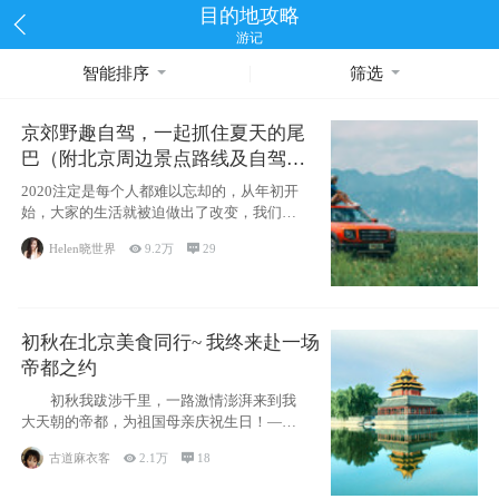
目的地攻略
游记
智能排序
筛选
京郊野趣自驾，一起抓住夏天的尾
巴（附北京周边景点路线及自驾攻
略）
2020注定是每个人都难以忘却的，从年初开
始，大家的生活就被迫做出了改变，我们也
不例外。本来双双辞职是为
Helen晓世界

9.2万

29
初秋在北京美食同行~ 我终来赴一场
帝都之约
初秋我跋涉千里，一路激情澎湃来到我
大天朝的帝都，为祖国母亲庆祝生日！——
请为我鼓
古道麻衣客

2.1万

18