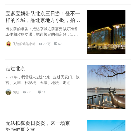
宝爹宝妈带队北京三日游：登不一
样的长城，品北京地方小吃，拍盘
古七星夜景！
出发前的准备：抵达京城之前需要做好准备
工作和攻略功课，把该预定的都定好：1. 酒
店尽
飞翔的蜡笔小新

2.8万

62
走过北京
2021年，我曾经--走过北京...走过天安门、故
宫、太庙、社稷坛、天坛、地坛…走过
阿眀

7.8千

11
无法抵御夏日炎炎，来一场京
郊“潮”夏之旅