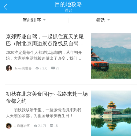
目的地攻略
游记
智能排序
筛选
京郊野趣自驾，一起抓住夏天的尾
巴（附北京周边景点路线及自驾攻
略）
2020注定是每个人都难以忘却的，从年初开
始，大家的生活就被迫做出了改变，我们也
不例外。本来双双辞职是为
Helen晓世界

9.2万

29
初秋在北京美食同行~ 我终来赴一场
帝都之约
初秋我跋涉千里，一路激情澎湃来到我
大天朝的帝都，为祖国母亲庆祝生日！——
请为我鼓
古道麻衣客

2.1万

18