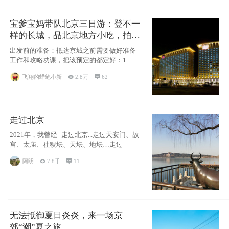
宝爹宝妈带队北京三日游：登不一
样的长城，品北京地方小吃，拍盘
古七星夜景！
出发前的准备：抵达京城之前需要做好准备
工作和攻略功课，把该预定的都定好：1. 酒
店尽
飞翔的蜡笔小新

2.8万

62
走过北京
2021年，我曾经--走过北京...走过天安门、故
宫、太庙、社稷坛、天坛、地坛…走过
阿眀

7.8千

11
无法抵御夏日炎炎，来一场京
郊“潮”夏之旅