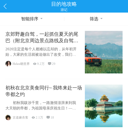
目的地攻略
游记
智能排序
筛选
京郊野趣自驾，一起抓住夏天的尾
巴（附北京周边景点路线及自驾攻
略）
2020注定是每个人都难以忘却的，从年初开
始，大家的生活就被迫做出了改变，我们也
不例外。本来双双辞职是为
Helen晓世界

9.2万

29
初秋在北京美食同行~ 我终来赴一场
帝都之约
初秋我跋涉千里，一路激情澎湃来到我
大天朝的帝都，为祖国母亲庆祝生日！——
请为我鼓
古道麻衣客

2.1万

18