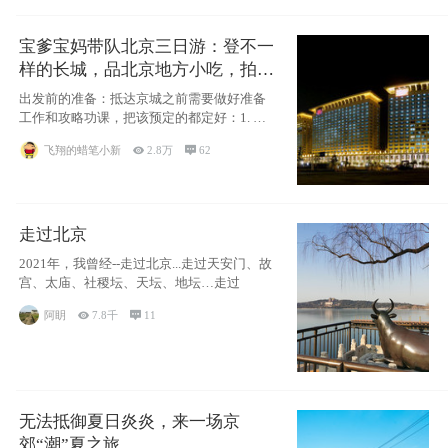
宝爹宝妈带队北京三日游：登不一
样的长城，品北京地方小吃，拍盘
古七星夜景！
出发前的准备：抵达京城之前需要做好准备
工作和攻略功课，把该预定的都定好：1. 酒
店尽
飞翔的蜡笔小新

2.8万

62
走过北京
2021年，我曾经--走过北京...走过天安门、故
宫、太庙、社稷坛、天坛、地坛…走过
阿眀

7.8千

11
无法抵御夏日炎炎，来一场京
郊“潮”夏之旅