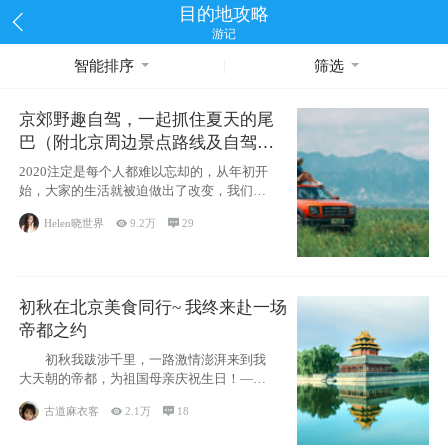
目的地攻略
游记
智能排序
筛选
京郊野趣自驾，一起抓住夏天的尾
巴（附北京周边景点路线及自驾攻
略）
2020注定是每个人都难以忘却的，从年初开
始，大家的生活就被迫做出了改变，我们也
不例外。本来双双辞职是为
Helen晓世界

9.2万

29
初秋在北京美食同行~ 我终来赴一场
帝都之约
初秋我跋涉千里，一路激情澎湃来到我
大天朝的帝都，为祖国母亲庆祝生日！——
请为我鼓
古道麻衣客

2.1万

18