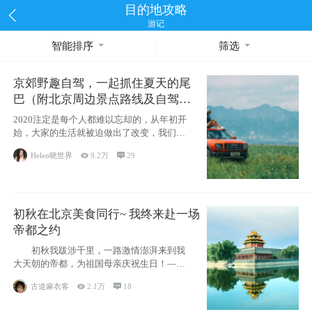
目的地攻略
游记
智能排序
筛选
京郊野趣自驾，一起抓住夏天的尾
巴（附北京周边景点路线及自驾攻
略）
2020注定是每个人都难以忘却的，从年初开
始，大家的生活就被迫做出了改变，我们也
不例外。本来双双辞职是为
Helen晓世界

9.2万

29
初秋在北京美食同行~ 我终来赴一场
帝都之约
初秋我跋涉千里，一路激情澎湃来到我
大天朝的帝都，为祖国母亲庆祝生日！——
请为我鼓
古道麻衣客

2.1万

18