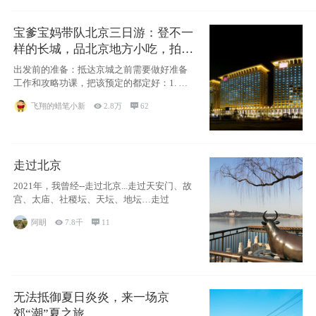
宝爹宝妈带队北京三日游：登不一
样的长城，品北京地方小吃，拍盘
古七星夜景！
出发前的准备：抵达京城之前需要做好准备
工作和攻略功课，把该预定的都定好：1. 酒
店尽
飞翔的蜡笔小新

2.8万

62
走过北京
2021年，我曾经--走过北京...走过天安门、故
宫、太庙、社稷坛、天坛、地坛…走过
阿眀

7.8千

11
无法抵御夏日炎炎，来一场京
郊“潮”夏之旅