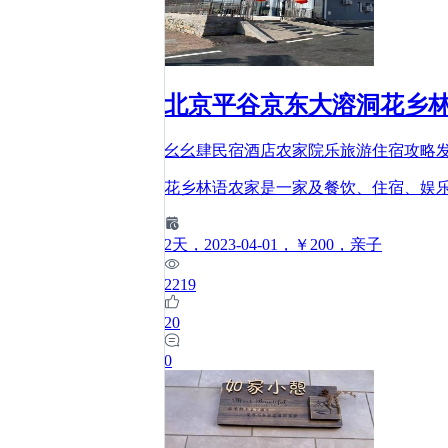
北京平谷京东大溶洞花乡林
幺幺肆民宿酒店农家院乐旅游住宿攻略
花乡林语农家是一家及餐饮、住宿、娱乐
2
天
，2023-04-01
，￥200
，亲子
2219
20
0