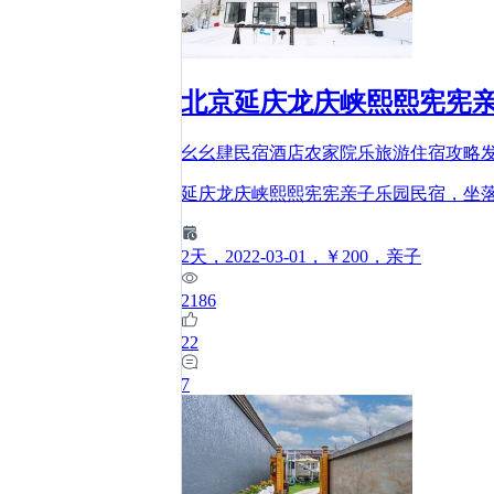
北京延庆龙庆峡熙熙宪宪
幺幺肆民宿酒店农家院乐旅游住宿攻略
延庆龙庆峡熙熙宪宪亲子乐园民宿，坐
2
天
，2022-03-01
，￥200
，亲子
2186
22
7