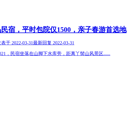
民宿，平时包院仅1500，亲子春游首选地
发表于
2022-03-31
最新回复
2022-03-31
021，民宿坐落在山脚下水库旁，距离丫髻山风景区
......