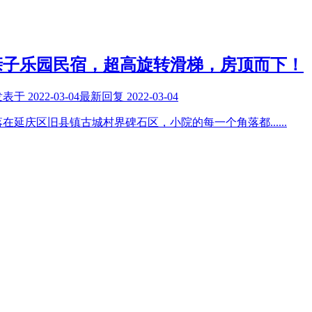
亲子乐园民宿，超高旋转滑梯，房顶而下！
发表于
2022-03-04
最新回复
2022-03-04
落在延庆区旧县镇古城村界碑石区，小院的每一个角落都
......