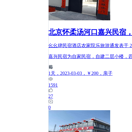
北京怀柔汤河口嘉兴民宿
幺幺肆民宿酒店农家院乐旅游通
发表于
2
嘉兴民宿为自家民宿，自建二层小楼，
1
天
，2023-03-03
，￥200
，亲子
1591
27
0