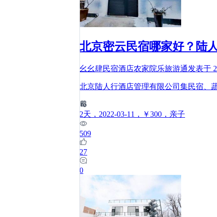
北京密云民宿哪家好？陆
幺幺肆民宿酒店农家院乐旅游通
发表于
2
北京陆人行酒店管理有限公司集民宿、
2
天
，2022-03-11
，￥300
，亲子
509
27
0