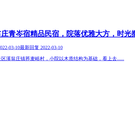
翁庄青岑宿精品民宿，院落优雅大方，时光
022-03-10
最新回复
2022-03-10
云区溪翁庄镇荞麦峪村，小院以木质结构为基础，看上去
......