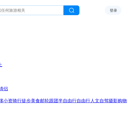
登录
上
情侣
侈
小资
骑行
徒步
美食
邮轮
跟团
半自由行
自由行
人文
自驾
摄影
购物