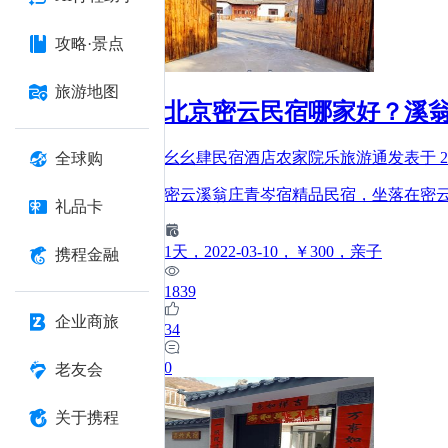
攻略·景点
旅游地图
北京密云民宿哪家好？溪
幺幺肆民宿酒店农家院乐旅游通
发表于
2
全球购
密云溪翁庄青岑宿精品民宿，坐落在密
礼品卡
1
天
，2022-03-10
，￥300
，亲子
携程金融
1839
企业商旅
34
0
老友会
关于携程