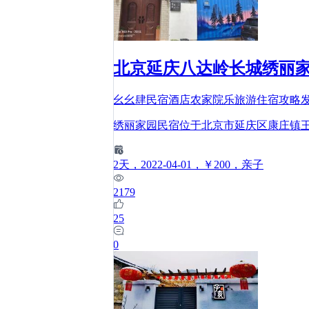
北京延庆八达岭长城绣丽
幺幺肆民宿酒店农家院乐旅游住宿攻略
绣丽家园民宿位于北京市延庆区康庄镇
2
天
，2022-04-01
，￥200
，亲子
2179
25
0