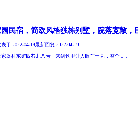
家园民宿，简欧风格独栋别墅，院落宽敞，
发表于
2022-04-19
最新回复
2022-04-19
王家堡村东街四巷北八号，来到这里让人眼前一亮，整个
......