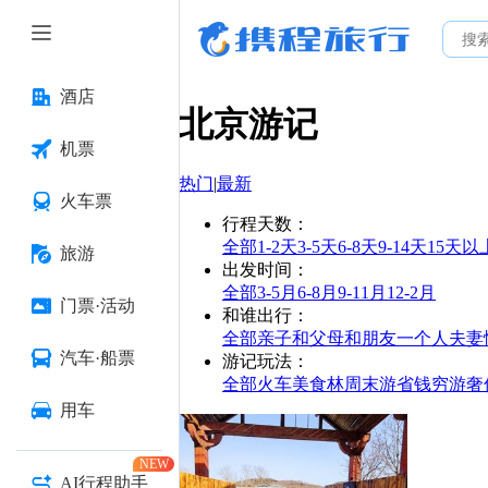
酒店
北京
游记
机票
热门
|
最新
火车票
行程天数
：
全部
1-2天
3-5天
6-8天
9-14天
15天以
旅游
出发时间
：
全部
3-5月
6-8月
9-11月
12-2月
门票·活动
和谁出行
：
全部
亲子
和父母
和朋友
一个人
夫妻
汽车·船票
游记玩法
：
全部
火车
美食林
周末游
省钱
穷游
奢
用车
NEW
AI行程助手