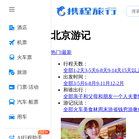
酒店
北京
游记
机票
热门
|
最新
火车票
行程天数
：
全部
1-2天
3-5天
6-8天
9-14天
15天以
旅游
出发时间
：
全部
3-5月
6-8月
9-11月
12-2月
门票·活动
和谁出行
：
全部
亲子
和父母
和朋友
一个人
夫妻
汽车·船票
游记玩法
：
全部
火车
美食林
周末游
省钱
穷游
奢
用车
NEW
AI行程助手