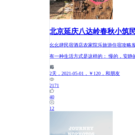
北京延庆八达岭春秋小筑
幺幺肆民宿酒店农家院乐旅游住宿攻略
有一种生活方式是这样的： 慢的，安静
2
天
，2021-05-01
，￥120
，和朋友
2171
40
12