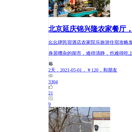
北京延庆锦兴隆农家餐厅，
幺幺肆民宿酒店农家院乐旅游住宿攻略
身居嘈杂的闹市，难得清静，也难得吃
2
天
，2021-05-01
，￥120
，和朋友
3304
21
9