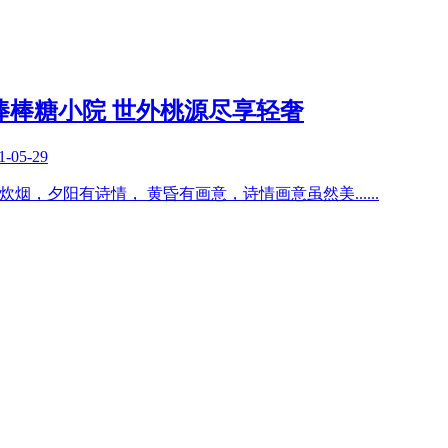
棒棒糖小院 世外桃源尽享轻奢
1-05-29
阵炊烟，夕阳有诗情， 黄昏有画意，诗情画意虽然美
......