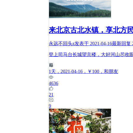
来北京古北水镇，享北方
永远不回头z
发表于
2021-04-16
最新回复
登上司马台长城望京楼，大好河山尽收
1
天
，2021-04-16
，￥100
，和朋友
4636
21
9