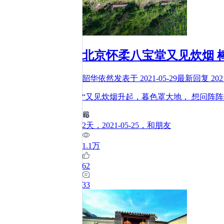
北京怀柔八宝堂又见炊烟 
韶华依然
发表于
2021-05-29
最新回复
202
“又见炊烟升起，暮色罩大地， 想问阵
2
天
，2021-05-25
，和朋友
1.1万
62
33