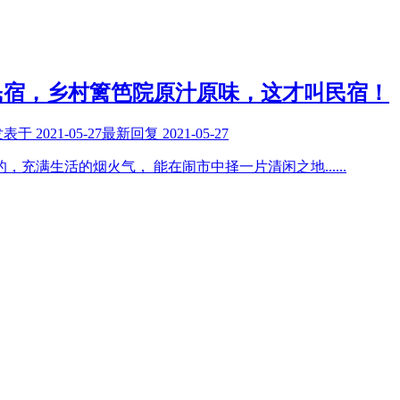
民宿，乡村篱笆院原汁原味，这才叫民宿！
发表于
2021-05-27
最新回复
2021-05-27
的，充满生活的烟火气， 能在闹市中择一片清闲之地
......