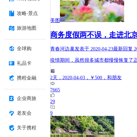
攻略·景点
美图
旅游地图
商务度假两不误，走进北
全球购
青春河边巢
发表于
2020-04-23
最新回复
2
疫情期间，虽然很多城市都慢慢恢复了
礼品卡
2
天
，2020-04-03
，￥500
，和朋友
携程金融
7665
企业商旅
29
9
老友会
关于携程