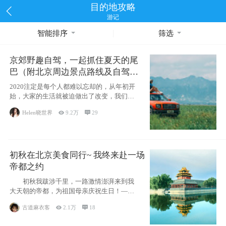
目的地攻略
游记
智能排序
筛选
京郊野趣自驾，一起抓住夏天的尾
巴（附北京周边景点路线及自驾攻
略）
2020注定是每个人都难以忘却的，从年初开
始，大家的生活就被迫做出了改变，我们也
不例外。本来双双辞职是为
Helen晓世界

9.2万

29
初秋在北京美食同行~ 我终来赴一场
帝都之约
初秋我跋涉千里，一路激情澎湃来到我
大天朝的帝都，为祖国母亲庆祝生日！——
请为我鼓
古道麻衣客

2.1万

18