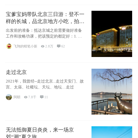
宝爹宝妈带队北京三日游：登不一
样的长城，品北京地方小吃，拍盘
古七星夜景！
出发前的准备：抵达京城之前需要做好准备
工作和攻略功课，把该预定的都定好：1. 酒
店尽
飞翔的蜡笔小新

2.8万

62
走过北京
2021年，我曾经--走过北京...走过天安门、故
宫、太庙、社稷坛、天坛、地坛…走过
阿眀

7.8千

11
无法抵御夏日炎炎，来一场京
郊“潮”夏之旅