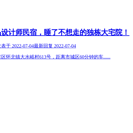
品设计师民宿，睡了不想走的独栋大宅院！
发表于
2022-07-04
最新回复
2022-07-04
区怀北镇大水峪村613号，距离市城区60分钟的车
......