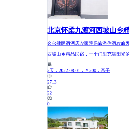
北京怀柔九渡河西坡山乡
幺幺肆民宿酒店农家院乐旅游住宿攻略
西坡山乡精品民宿，一个门里充满阳光
2
天
，2022-08-01
，￥200
，亲子
2713
22
0