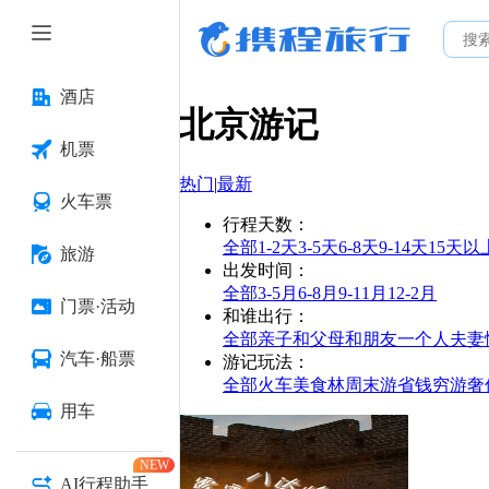
酒店
北京
游记
机票
热门
|
最新
火车票
行程天数
：
全部
1-2天
3-5天
6-8天
9-14天
15天以
旅游
出发时间
：
全部
3-5月
6-8月
9-11月
12-2月
门票·活动
和谁出行
：
全部
亲子
和父母
和朋友
一个人
夫妻
汽车·船票
游记玩法
：
全部
火车
美食林
周末游
省钱
穷游
奢
用车
NEW
AI行程助手