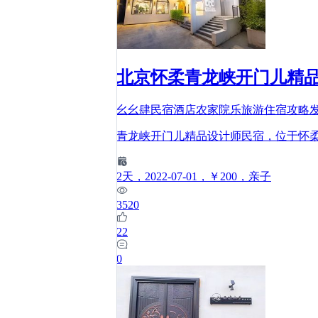
北京怀柔青龙峡开门儿精
幺幺肆民宿酒店农家院乐旅游住宿攻略
青龙峡开门儿精品设计师民宿，位于怀柔
2
天
，2022-07-01
，￥200
，亲子
3520
22
0