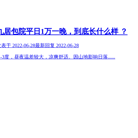
九居包院平日1万一晚，到底长什么样 ？
发表于
2022-06-28
最新回复
2022-06-28
2-3度，昼夜温差较大，凉爽舒适。因山地影响日落
......