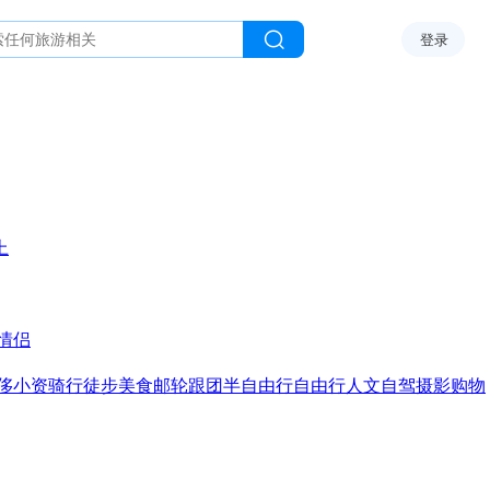
登录
上
情侣
侈
小资
骑行
徒步
美食
邮轮
跟团
半自由行
自由行
人文
自驾
摄影
购物