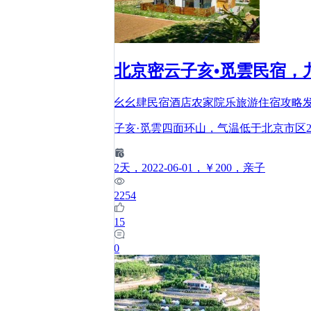
北京密云子亥•觅雲民宿，
幺幺肆民宿酒店农家院乐旅游住宿攻略
子亥·觅雲四面环山，气温低于北京市区
2
天
，2022-06-01
，￥200
，亲子
2254
15
0