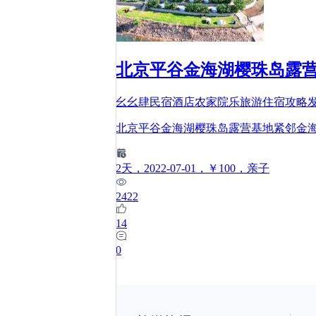
北京平谷金海湖樱珠岛露
幺幺肆民宿酒店农家院乐旅游住宿攻略
北京平谷金海湖樱珠岛露营基地紧邻金
2
天
，2022-07-01
，￥100
，亲子
2422
14
0