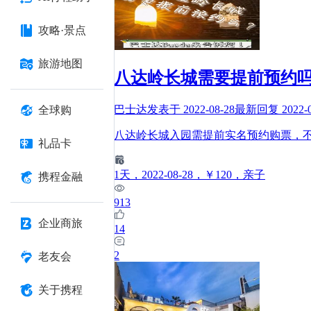
攻略·景点
旅游地图
八达岭长城需要提前预约吗
巴士达
发表于
2022-08-28
最新回复
2022-
全球购
八达岭长城入园需提前实名预约购票，
礼品卡
1
天
，2022-08-28
，￥120
，亲子
携程金融
913
企业商旅
14
2
老友会
关于携程