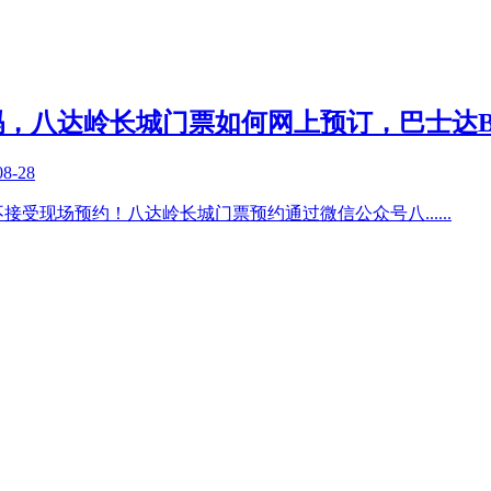
，八达岭长城门票如何网上预订，巴士达Bu
08-28
不接受现场预约！八达岭长城门票预约通过微信公众号八
......