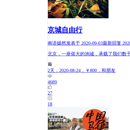
京城自由行
南语嫣然
发表于
2020-09-03
最新回复
202
北京，一座偌大的池城，承载了我们数
2
天
，2020-08-24
，￥800
，和朋友
4689
27
18