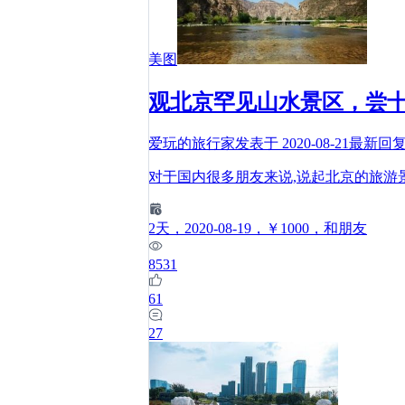
美图
观北京罕见山水景区，尝
爱玩的旅行家
发表于
2020-08-21
最新回
对于国内很多朋友来说,说起北京的旅游
2
天
，2020-08-19
，￥1000
，和朋友
8531
61
27