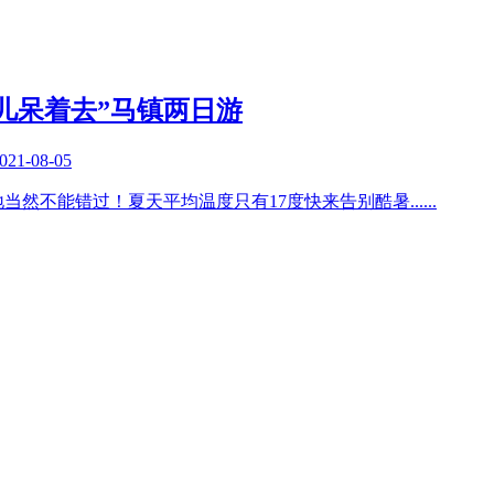
儿呆着去”马镇两日游
021-08-05
当然不能错过！夏天平均温度只有17度快来告别酷暑
......