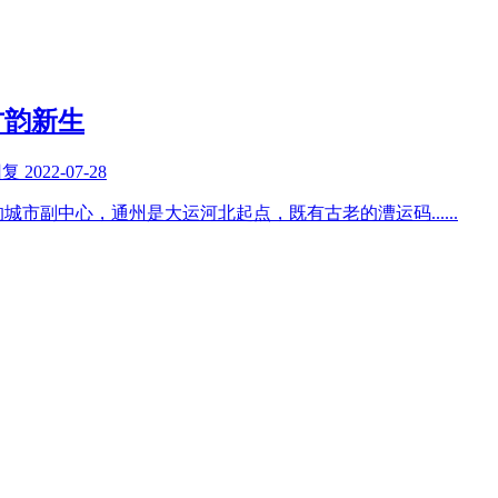
古韵新生
回复
2022-07-28
的城市副中心，通州是大运河北起点，既有古老的漕运码
......