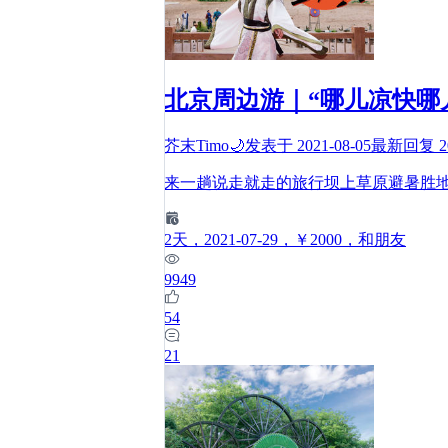
北京周边游｜“哪儿凉快哪
芥末Timo🌙
发表于
2021-08-05
最新回复
2
来一趟说走就走的旅行坝上草原避暑胜地
2
天
，2021-07-29
，￥2000
，和朋友
9949
54
21