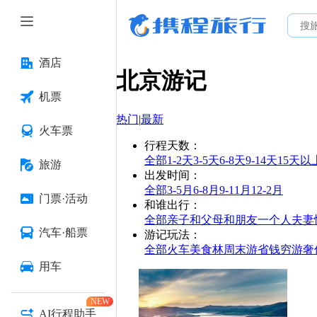
酒店
北京
游记
机票
热门
|
最新
火车票
行程天数
：
全部
1-2天
3-5天
6-8天
9-14天
15天以
旅游
出发时间
：
全部
3-5月
6-8月
9-11月
12-2月
门票·活动
和谁出行
：
全部
亲子
和父母
和朋友
一个人
夫妻
汽车·船票
游记玩法
：
全部
火车
美食林
周末游
省钱
穷游
奢
用车
NEW
AI行程助手