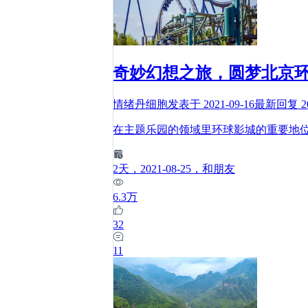
奇妙幻想之旅，圆梦北京
情绪丹细胞
发表于
2021-09-16
最新回复
2
在主题乐园的领域里环球影城的重要地
2
天
，2021-08-25
，和朋友
6.3万
32
11