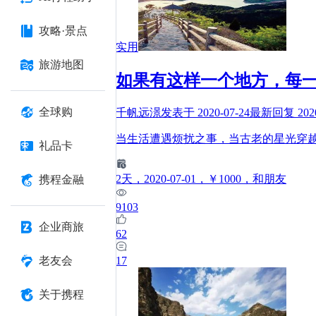
攻略·景点
实用
旅游地图
如果有这样一个地方，每
全球购
千帆远澋
发表于
2020-07-24
最新回复
202
当生活遭遇烦扰之事，当古老的星光穿
礼品卡
2
天
，2020-07-01
，￥1000
，和朋友
携程金融
9103
企业商旅
62
17
老友会
关于携程