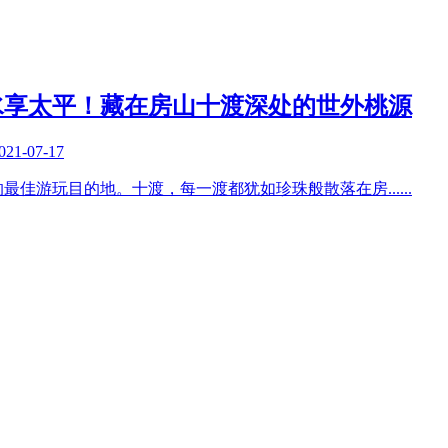
水享太平！藏在房山十渡深处的世外桃源
021-07-17
的最佳游玩目的地。十渡，每一渡都犹如珍珠般散落在房
......