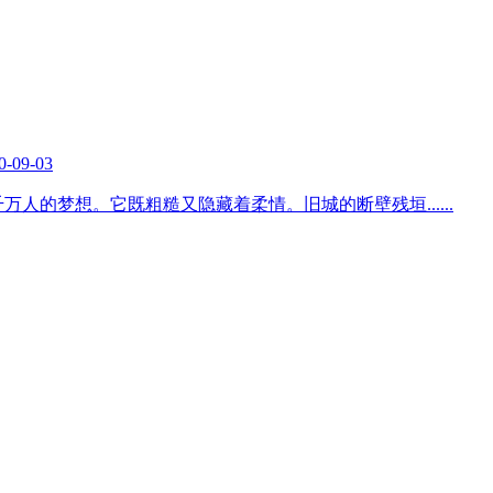
0-09-03
千万人的梦想。它既粗糙又隐藏着柔情。旧城的断壁残垣
......