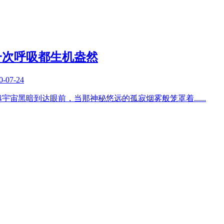
一次呼吸都生机盎然
0-07-24
越宇宙黑暗到达眼前，当那神秘悠远的孤寂烟雾般笼罩着
......