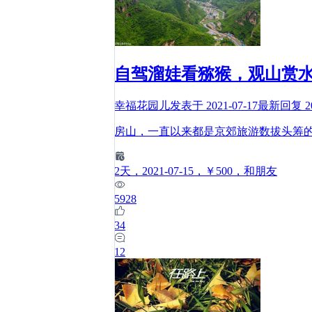
自驾溜娃看猕猴，观山赏
幸福花园儿
发表于
2021-07-17
最新回复
2
房山，一直以来都是京郊旅游数拔头筹
2
天
，2021-07-15
，￥500
，和朋友
5928
34
12