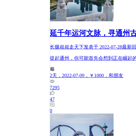
延千年运河文脉，寻通州
长腿叔叔走天下
发表于
2022-07-28
最新
提起通州，你可能首先会想到正在崛起
2
天
，2022-07-09
，￥1000
，和朋友
7295
47
0