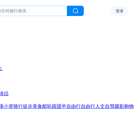
登录
上
情侣
侈
小资
骑行
徒步
美食
邮轮
跟团
半自由行
自由行
人文
自驾
摄影
购物