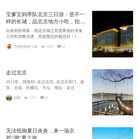
宝爹宝妈带队北京三日游：登不一
样的长城，品北京地方小吃，拍盘
古七星夜景！
出发前的准备：抵达京城之前需要做好准备
工作和攻略功课，把该预定的都定好：1. 酒
店尽
飞翔的蜡笔小新

2.8万

62
走过北京
2021年，我曾经--走过北京...走过天安门、故
宫、太庙、社稷坛、天坛、地坛…走过
阿眀

7.8千

11
无法抵御夏日炎炎，来一场京
郊“潮”夏之旅