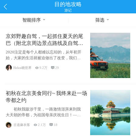
目的地攻略
游记
智能排序
筛选
京郊野趣自驾，一起抓住夏天的尾
巴（附北京周边景点路线及自驾攻
略）
2020注定是每个人都难以忘却的，从年初开
始，大家的生活就被迫做出了改变，我们也
不例外。本来双双辞职是为
Helen晓世界

9.2万

29
初秋在北京美食同行~ 我终来赴一场
帝都之约
初秋我跋涉千里，一路激情澎湃来到我
大天朝的帝都，为祖国母亲庆祝生日！——
请为我鼓
古道麻衣客

2.1万

18