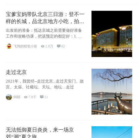
宝爹宝妈带队北京三日游：登不一
样的长城，品北京地方小吃，拍盘
古七星夜景！
出发前的准备：抵达京城之前需要做好准备
工作和攻略功课，把该预定的都定好：1. 酒
店尽
飞翔的蜡笔小新

2.8万

62
走过北京
2021年，我曾经--走过北京...走过天安门、故
宫、太庙、社稷坛、天坛、地坛…走过
阿眀

7.8千

11
无法抵御夏日炎炎，来一场京
郊“潮”夏之旅