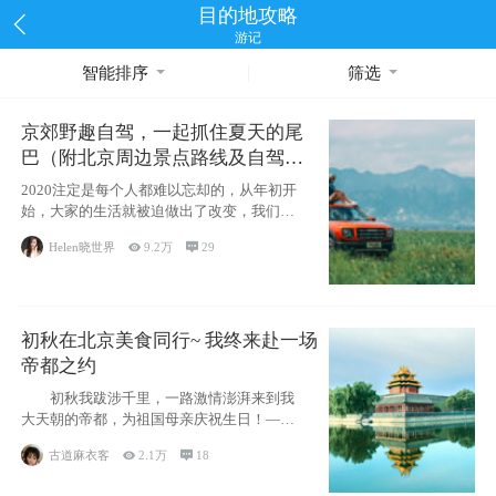
目的地攻略
游记
智能排序
筛选
京郊野趣自驾，一起抓住夏天的尾
巴（附北京周边景点路线及自驾攻
略）
2020注定是每个人都难以忘却的，从年初开
始，大家的生活就被迫做出了改变，我们也
不例外。本来双双辞职是为
Helen晓世界

9.2万

29
初秋在北京美食同行~ 我终来赴一场
帝都之约
初秋我跋涉千里，一路激情澎湃来到我
大天朝的帝都，为祖国母亲庆祝生日！——
请为我鼓
古道麻衣客

2.1万

18