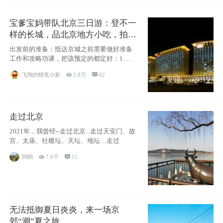
宝爹宝妈带队北京三日游：登不一
样的长城，品北京地方小吃，拍盘
古七星夜景！
出发前的准备：抵达京城之前需要做好准备
工作和攻略功课，把该预定的都定好：1. 酒
店尽
飞翔的蜡笔小新

2.8万

62
走过北京
2021年，我曾经--走过北京...走过天安门、故
宫、太庙、社稷坛、天坛、地坛…走过
阿眀

7.8千

11
无法抵御夏日炎炎，来一场京
郊“潮”夏之旅