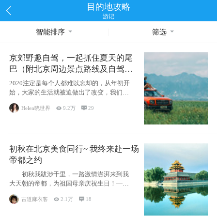
目的地攻略
游记
智能排序
筛选
京郊野趣自驾，一起抓住夏天的尾
巴（附北京周边景点路线及自驾攻
略）
2020注定是每个人都难以忘却的，从年初开
始，大家的生活就被迫做出了改变，我们也
不例外。本来双双辞职是为
Helen晓世界

9.2万

29
初秋在北京美食同行~ 我终来赴一场
帝都之约
初秋我跋涉千里，一路激情澎湃来到我
大天朝的帝都，为祖国母亲庆祝生日！——
请为我鼓
古道麻衣客

2.1万

18