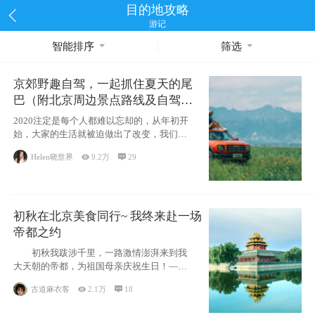
目的地攻略
游记
智能排序
筛选
京郊野趣自驾，一起抓住夏天的尾
巴（附北京周边景点路线及自驾攻
略）
2020注定是每个人都难以忘却的，从年初开
始，大家的生活就被迫做出了改变，我们也
不例外。本来双双辞职是为
Helen晓世界

9.2万

29
初秋在北京美食同行~ 我终来赴一场
帝都之约
初秋我跋涉千里，一路激情澎湃来到我
大天朝的帝都，为祖国母亲庆祝生日！——
请为我鼓
古道麻衣客

2.1万

18