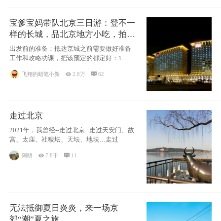
宝爹宝妈带队北京三日游：登不一
样的长城，品北京地方小吃，拍盘
古七星夜景！
出发前的准备：抵达京城之前需要做好准备
工作和攻略功课，把该预定的都定好：1. 酒
店尽
飞翔的蜡笔小新

2.8万

62
走过北京
2021年，我曾经--走过北京...走过天安门、故
宫、太庙、社稷坛、天坛、地坛…走过
阿眀

7.8千

11
无法抵御夏日炎炎，来一场京
郊“潮”夏之旅