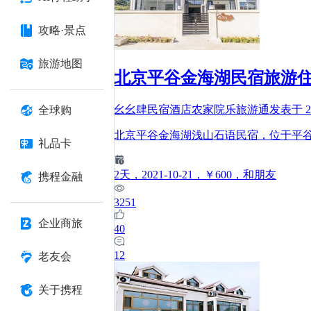
攻略·景点
旅游地图
北京平谷金海湖民宿旅游
幺幺肆民宿酒店农家院乐旅游通
发表于
2
全球购
北京平谷金海湖浅山石语民宿，位于平
礼品卡
2
天
，2021-10-21
，￥600
，和朋友
携程金融
3251
企业商旅
40
12
老友会
关于携程