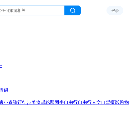
登录
上
情侣
侈
小资
骑行
徒步
美食
邮轮
跟团
半自由行
自由行
人文
自驾
摄影
购物