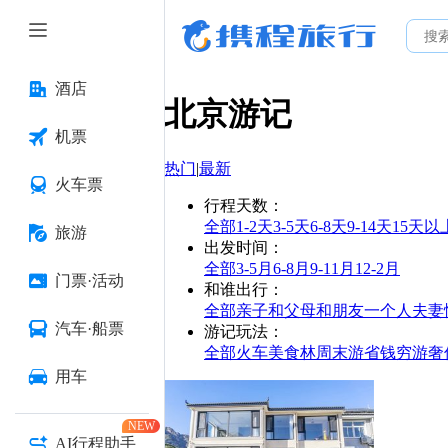
酒店
北京
游记
机票
热门
|
最新
火车票
行程天数
：
全部
1-2天
3-5天
6-8天
9-14天
15天以
旅游
出发时间
：
全部
3-5月
6-8月
9-11月
12-2月
门票·活动
和谁出行
：
全部
亲子
和父母
和朋友
一个人
夫妻
汽车·船票
游记玩法
：
全部
火车
美食林
周末游
省钱
穷游
奢
用车
NEW
AI行程助手