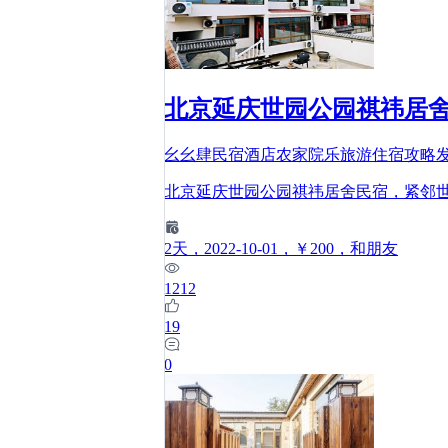
北京延庆世园公园祺祎居舍民
幺幺肆民宿酒店农家院乐旅游住宿攻略
北京延庆世园公园祺祎居舍民宿，紧邻
2
天
，2022-10-01
，￥200
，和朋友
1212
19
0