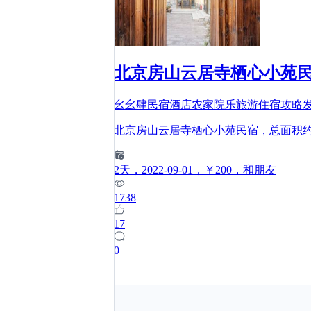
北京房山云居寺栖心小苑民宿
幺幺肆民宿酒店农家院乐旅游住宿攻略
北京房山云居寺栖心小苑民宿，总面积约1
2
天
，2022-09-01
，￥200
，和朋友
1738
17
0