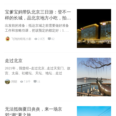
宝爹宝妈带队北京三日游：登不一
样的长城，品北京地方小吃，拍盘
古七星夜景！
出发前的准备：抵达京城之前需要做好准备
工作和攻略功课，把该预定的都定好：1. 酒
店尽
飞翔的蜡笔小新

2.8万

62
走过北京
2021年，我曾经--走过北京...走过天安门、故
宫、太庙、社稷坛、天坛、地坛…走过
阿眀

7.8千

11
无法抵御夏日炎炎，来一场京
郊“潮”夏之旅