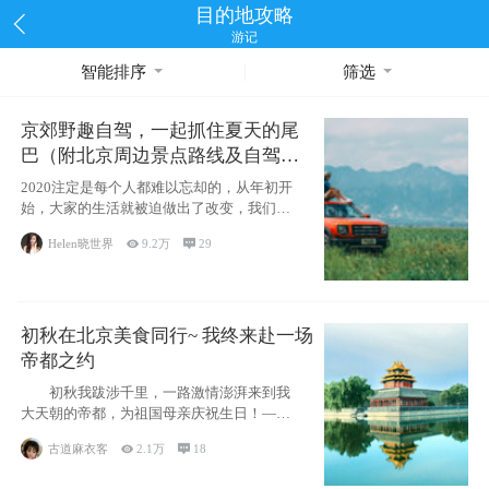
目的地攻略
游记
智能排序
筛选
京郊野趣自驾，一起抓住夏天的尾
巴（附北京周边景点路线及自驾攻
略）
2020注定是每个人都难以忘却的，从年初开
始，大家的生活就被迫做出了改变，我们也
不例外。本来双双辞职是为
Helen晓世界

9.2万

29
初秋在北京美食同行~ 我终来赴一场
帝都之约
初秋我跋涉千里，一路激情澎湃来到我
大天朝的帝都，为祖国母亲庆祝生日！——
请为我鼓
古道麻衣客

2.1万

18