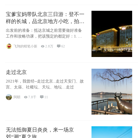
宝爹宝妈带队北京三日游：登不一
样的长城，品北京地方小吃，拍盘
古七星夜景！
出发前的准备：抵达京城之前需要做好准备
工作和攻略功课，把该预定的都定好：1. 酒
店尽
飞翔的蜡笔小新

2.8万

62
走过北京
2021年，我曾经--走过北京...走过天安门、故
宫、太庙、社稷坛、天坛、地坛…走过
阿眀

7.8千

11
无法抵御夏日炎炎，来一场京
郊“潮”夏之旅