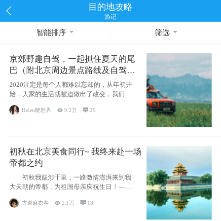
目的地攻略
游记
智能排序
筛选
京郊野趣自驾，一起抓住夏天的尾
巴（附北京周边景点路线及自驾攻
略）
2020注定是每个人都难以忘却的，从年初开
始，大家的生活就被迫做出了改变，我们也
不例外。本来双双辞职是为
Helen晓世界

9.2万

29
初秋在北京美食同行~ 我终来赴一场
帝都之约
初秋我跋涉千里，一路激情澎湃来到我
大天朝的帝都，为祖国母亲庆祝生日！——
请为我鼓
古道麻衣客

2.1万

18