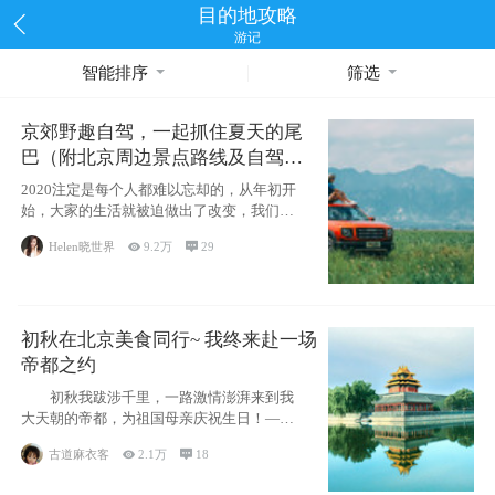
目的地攻略
游记
智能排序
筛选
京郊野趣自驾，一起抓住夏天的尾
巴（附北京周边景点路线及自驾攻
略）
2020注定是每个人都难以忘却的，从年初开
始，大家的生活就被迫做出了改变，我们也
不例外。本来双双辞职是为
Helen晓世界

9.2万

29
初秋在北京美食同行~ 我终来赴一场
帝都之约
初秋我跋涉千里，一路激情澎湃来到我
大天朝的帝都，为祖国母亲庆祝生日！——
请为我鼓
古道麻衣客

2.1万

18