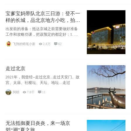
宝爹宝妈带队北京三日游：登不一
样的长城，品北京地方小吃，拍盘
古七星夜景！
出发前的准备：抵达京城之前需要做好准备
工作和攻略功课，把该预定的都定好：1. 酒
店尽
飞翔的蜡笔小新

2.8万

62
走过北京
2021年，我曾经--走过北京...走过天安门、故
宫、太庙、社稷坛、天坛、地坛…走过
阿眀

7.8千

11
无法抵御夏日炎炎，来一场京
郊“潮”夏之旅