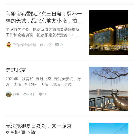
宝爹宝妈带队北京三日游：登不一
样的长城，品北京地方小吃，拍盘
古七星夜景！
出发前的准备：抵达京城之前需要做好准备
工作和攻略功课，把该预定的都定好：1. 酒
店尽
飞翔的蜡笔小新

2.8万

62
走过北京
2021年，我曾经--走过北京...走过天安门、故
宫、太庙、社稷坛、天坛、地坛…走过
阿眀

7.8千

11
无法抵御夏日炎炎，来一场京
郊“潮”夏之旅