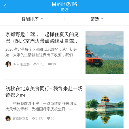
目的地攻略
游记
智能排序
筛选
京郊野趣自驾，一起抓住夏天的尾
巴（附北京周边景点路线及自驾攻
略）
2020注定是每个人都难以忘却的，从年初开
始，大家的生活就被迫做出了改变，我们也
不例外。本来双双辞职是为
Helen晓世界

9.2万

29
初秋在北京美食同行~ 我终来赴一场
帝都之约
初秋我跋涉千里，一路激情澎湃来到我
大天朝的帝都，为祖国母亲庆祝生日！——
请为我鼓
古道麻衣客

2.1万

18