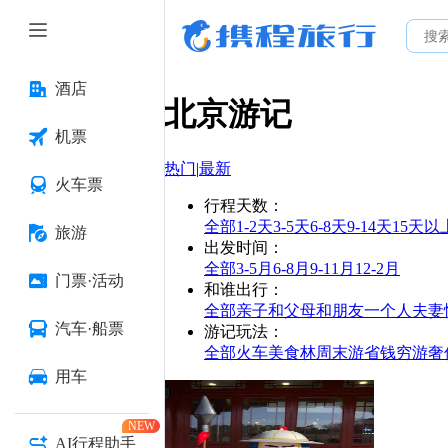
酒店
北京
游记
机票
热门
|
最新
火车票
行程天数
：
全部
1-2天
3-5天
6-8天
9-14天
15天以
旅游
出发时间
：
全部
3-5月
6-8月
9-11月
12-2月
门票·活动
和谁出行
：
全部
亲子
和父母
和朋友
一个人
夫妻
汽车·船票
游记玩法
：
全部
火车
美食林
周末游
省钱
穷游
奢
用车
NEW
AI行程助手