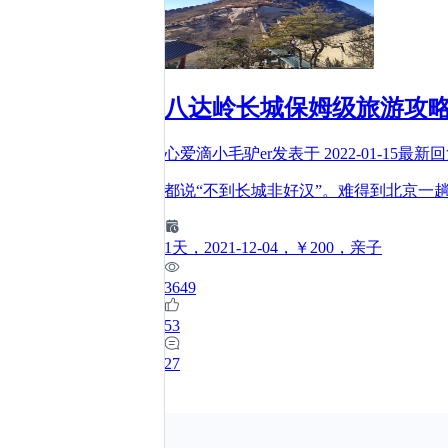
八达岭长城保姆级旅游攻
心爱滴小毛驴er
发表于
2022-01-15
最新
都说“不到长城非好汉”。难得到北京一
1
天
，2021-12-04
，￥200
，亲子
3649
53
27