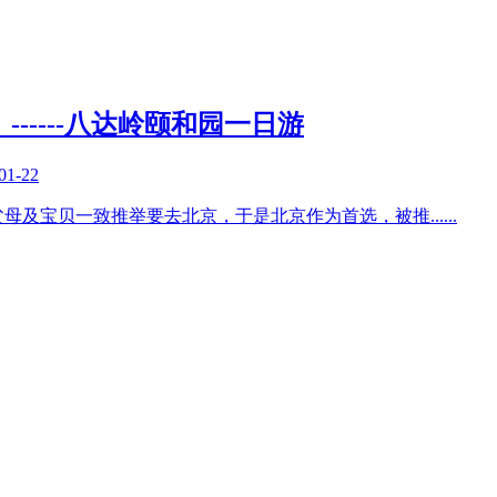
-----八达岭颐和园一日游
01-22
父母及宝贝一致推举要去北京，于是北京作为首选，被推
......