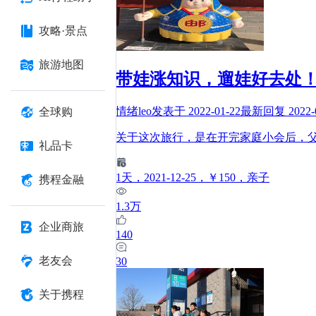
攻略·景点
旅游地图
带娃涨知识，遛娃好去处！ -
情绪leo
发表于
2022-01-22
最新回复
2022-
全球购
关于这次旅行，是在开完家庭小会后，
礼品卡
1
天
，2021-12-25
，￥150
，亲子
携程金融
1.3万
企业商旅
140
老友会
30
关于携程