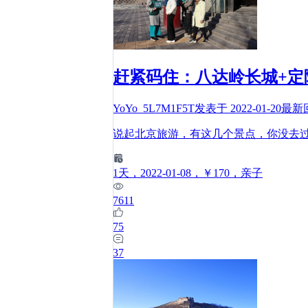
赶紧码住：八达岭长城+定
YoYo_5L7M1F5T
发表于
2022-01-20
最新
说起北京旅游，有这几个景点，你没去过也
1
天
，2022-01-08
，￥170
，亲子
7611
75
37