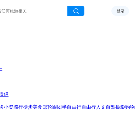
登录
上
情侣
侈
小资
骑行
徒步
美食
邮轮
跟团
半自由行
自由行
人文
自驾
摄影
购物