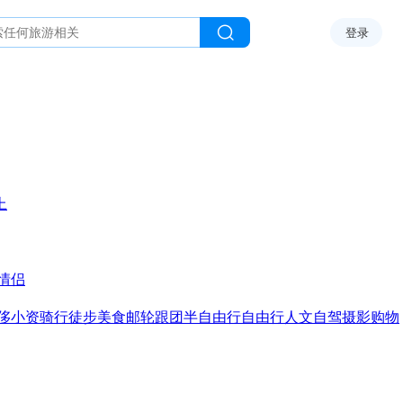
登录
上
情侣
侈
小资
骑行
徒步
美食
邮轮
跟团
半自由行
自由行
人文
自驾
摄影
购物