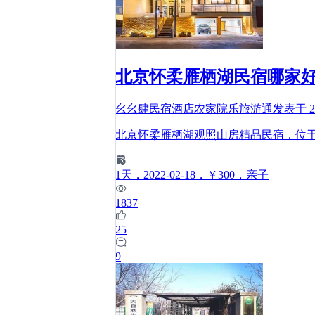
北京怀柔雁栖湖民宿哪家
幺幺肆民宿酒店农家院乐旅游通
发表于
2
北京怀柔雁栖湖观照山房精品民宿，位于
1
天
，2022-02-18
，￥300
，亲子
1837
25
9