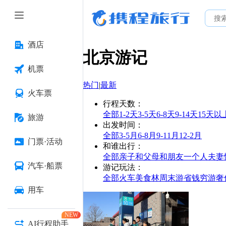
酒店
北京
游记
机票
热门
|
最新
火车票
行程天数
：
全部
1-2天
3-5天
6-8天
9-14天
15天以
旅游
出发时间
：
全部
3-5月
6-8月
9-11月
12-2月
门票·活动
和谁出行
：
全部
亲子
和父母
和朋友
一个人
夫妻
汽车·船票
游记玩法
：
全部
火车
美食林
周末游
省钱
穷游
奢
用车
NEW
AI行程助手