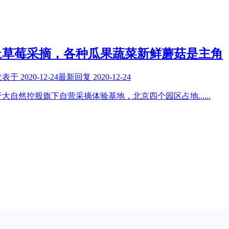
止草莓采摘，各种瓜果蔬菜新鲜蘑菇是主角
发表于
2020-12-24
最新回复
2020-12-24
于大自然控股旗下自营采摘体验基地，北京四个园区占地
......