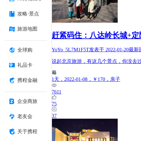
攻略·景点
旅游地图
赶紧码住：八达岭长城+定
YoYo_5L7M1F5T
发表于
2022-01-20
最新
全球购
说起北京旅游，有这几个景点，你没去过也
礼品卡
1
天
，2022-01-08
，￥170
，亲子
携程金融
7611
企业商旅
75
37
老友会
关于携程