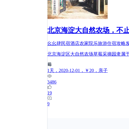
北京海淀大自然农场，不
幺幺肆民宿酒店农家院乐旅游住宿攻略
北京海淀区大自然农场草莓采摘园隶属
1
天
，2020-12-01
，￥20
，亲子
3486
19
9