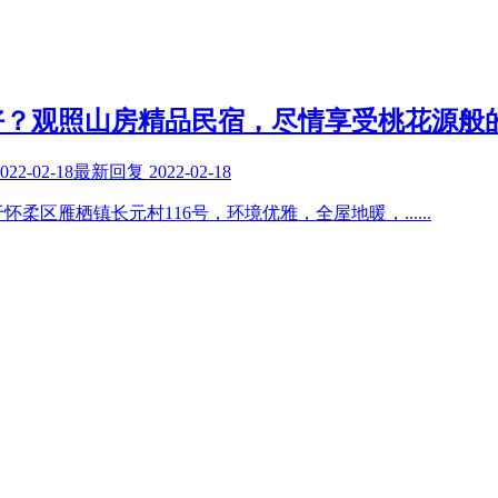
好？观照山房精品民宿，尽情享受桃花源般
022-02-18
最新回复
2022-02-18
怀柔区雁栖镇长元村116号，环境优雅，全屋地暖，
......