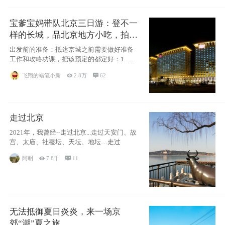
宝爹宝妈带队北京三日游：登不一
样的长城，品北京地方小吃，拍盘
古七星夜景！
出发前的准备：抵达京城之前需要做好准备
工作和攻略功课，把该预定的都定好：1. 酒
店尽
飞翔的蜡笔小新

2.8万

62
走过北京
2021年，我曾经--走过北京...走过天安门、故
宫、太庙、社稷坛、天坛、地坛…走过
阿眀

7.8千

11
无法抵御夏日炎炎，来一场京
郊“潮”夏之旅