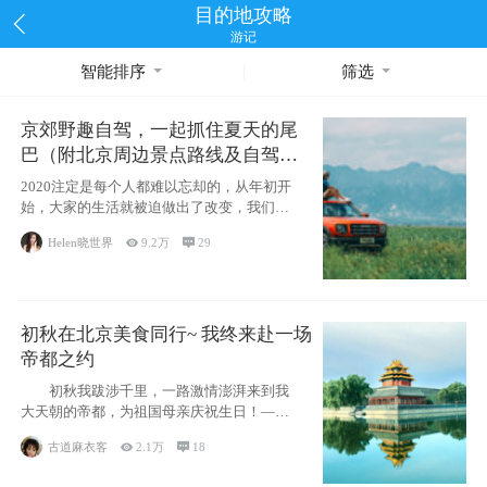
目的地攻略
游记
智能排序
筛选
京郊野趣自驾，一起抓住夏天的尾
巴（附北京周边景点路线及自驾攻
略）
2020注定是每个人都难以忘却的，从年初开
始，大家的生活就被迫做出了改变，我们也
不例外。本来双双辞职是为
Helen晓世界

9.2万

29
初秋在北京美食同行~ 我终来赴一场
帝都之约
初秋我跋涉千里，一路激情澎湃来到我
大天朝的帝都，为祖国母亲庆祝生日！——
请为我鼓
古道麻衣客

2.1万

18