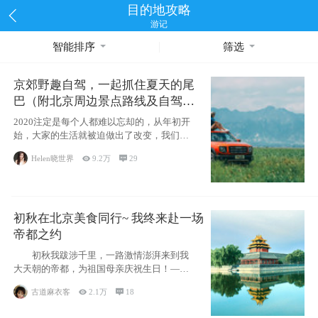
目的地攻略
游记
智能排序
筛选
京郊野趣自驾，一起抓住夏天的尾
巴（附北京周边景点路线及自驾攻
略）
2020注定是每个人都难以忘却的，从年初开
始，大家的生活就被迫做出了改变，我们也
不例外。本来双双辞职是为
Helen晓世界

9.2万

29
初秋在北京美食同行~ 我终来赴一场
帝都之约
初秋我跋涉千里，一路激情澎湃来到我
大天朝的帝都，为祖国母亲庆祝生日！——
请为我鼓
古道麻衣客

2.1万

18