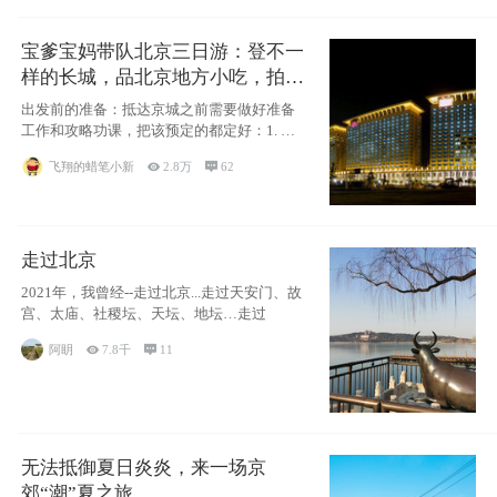
宝爹宝妈带队北京三日游：登不一
样的长城，品北京地方小吃，拍盘
古七星夜景！
出发前的准备：抵达京城之前需要做好准备
工作和攻略功课，把该预定的都定好：1. 酒
店尽
飞翔的蜡笔小新

2.8万

62
走过北京
2021年，我曾经--走过北京...走过天安门、故
宫、太庙、社稷坛、天坛、地坛…走过
阿眀

7.8千

11
无法抵御夏日炎炎，来一场京
郊“潮”夏之旅