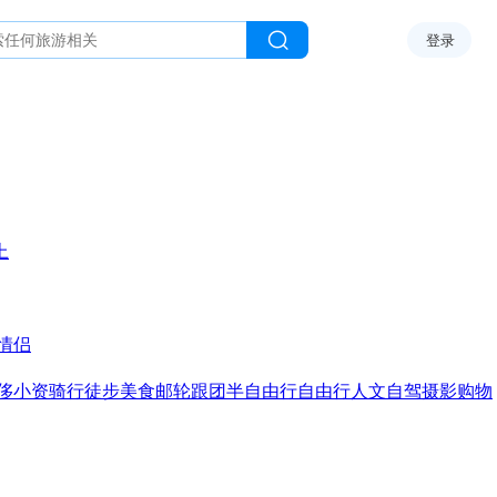
登录
上
情侣
侈
小资
骑行
徒步
美食
邮轮
跟团
半自由行
自由行
人文
自驾
摄影
购物