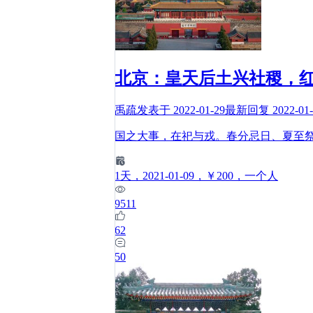
北京：皇天后土兴社稷，
禹疏
发表于
2022-01-29
最新回复
2022-01
国之大事，在祀与戎。春分忌日、夏至
1
天
，2021-01-09
，￥200
，一个人
9511
62
50