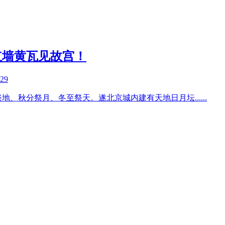
红墙黄瓦见故宫！
-29
祭地、秋分祭月、冬至祭天。遂北京城内建有天地日月坛
......