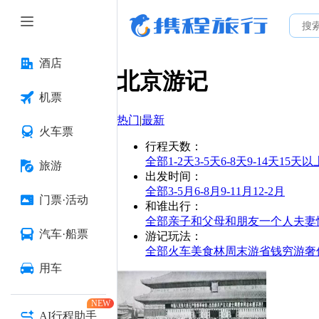
酒店
北京
游记
机票
热门
|
最新
火车票
行程天数
：
全部
1-2天
3-5天
6-8天
9-14天
15天以
旅游
出发时间
：
全部
3-5月
6-8月
9-11月
12-2月
门票·活动
和谁出行
：
全部
亲子
和父母
和朋友
一个人
夫妻
汽车·船票
游记玩法
：
全部
火车
美食林
周末游
省钱
穷游
奢
用车
NEW
AI行程助手