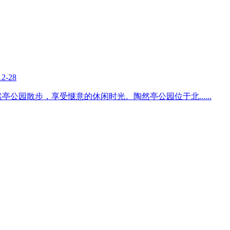
12-28
然亭公园散步，享受惬意的休闲时光。陶然亭公园位于北
......