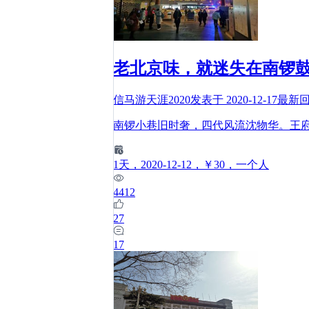
老北京味，就迷失在南锣
信马游天涯2020
发表于
2020-12-17
最新
南锣小巷旧时奢，四代风流沈物华。王
1
天
，2020-12-12
，￥30
，一个人
4412
27
17