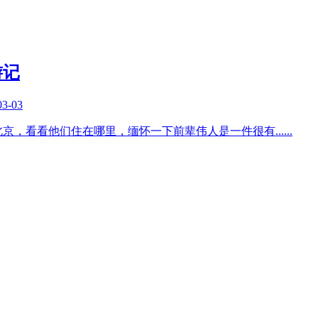
游记
03-03
北京，看看他们住在哪里，缅怀一下前辈伟人是一件很有
......