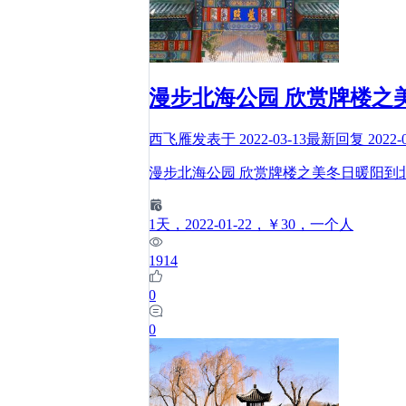
漫步北海公园 欣赏牌楼之
西飞雁
发表于
2022-03-13
最新回复
2022-
漫步北海公园 欣赏牌楼之美冬日暖阳到
1
天
，2022-01-22
，￥30
，一个人
1914
0
0