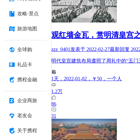
攻略·景点
旅游地图
观红墙金瓦，赏明清皇宫
zzz_0401
发表于
2022-02-27
最新回复
202
全球购
明代皇宫建筑布局遵照了周礼中的“五门
礼品卡
1
天
，2022-01-02
，￥50
，一个人
携程金融
1.2万
企业商旅
86
老友会
31
关于携程