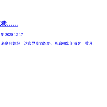
鼓巷……
回复
2020-12-17
府豪庭歌舞起，达官显贵酒旗斜。画廊朝出闲游客，璧月
......