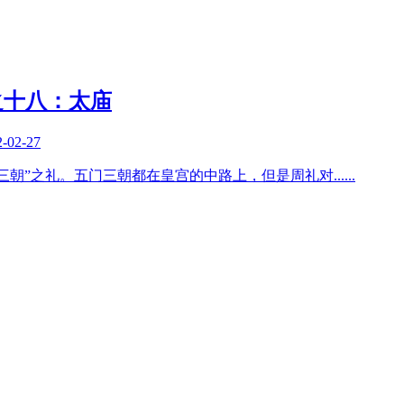
之十八：太庙
2-02-27
三朝”之礼。五门三朝都在皇宫的中路上，但是周礼对
......