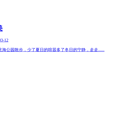
美
03-12
北海公园散步，少了夏日的喧嚣多了冬日的宁静，走走
......