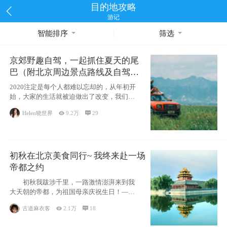
目的地攻略
游记
智能排序
筛选
京郊野趣自驾，一起抓住夏天的尾
巴（附北京周边景点路线及自驾攻
略）
2020注定是每个人都难以忘却的，从年初开
始，大家的生活就被迫做出了改变，我们也
不例外。本来双双辞职是为
Helen晓世界

9.2万

29
初秋在北京美食同行~ 我终来赴一场
帝都之约
初秋我跋涉千里，一路激情澎湃来到我
大天朝的帝都，为祖国母亲庆祝生日！——
请为我鼓
古道麻衣客

2.1万

18