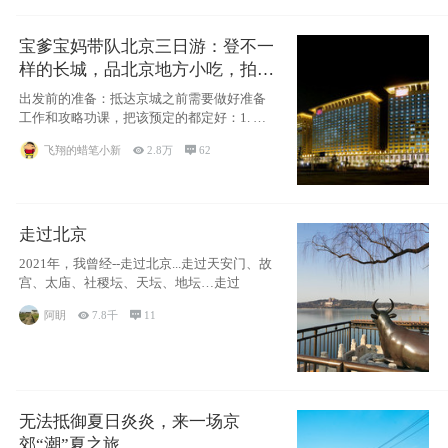
宝爹宝妈带队北京三日游：登不一
样的长城，品北京地方小吃，拍盘
古七星夜景！
出发前的准备：抵达京城之前需要做好准备
工作和攻略功课，把该预定的都定好：1. 酒
店尽
飞翔的蜡笔小新

2.8万

62
走过北京
2021年，我曾经--走过北京...走过天安门、故
宫、太庙、社稷坛、天坛、地坛…走过
阿眀

7.8千

11
无法抵御夏日炎炎，来一场京
郊“潮”夏之旅