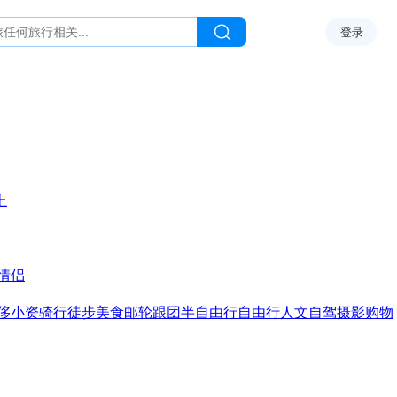
登录
上
情侣
侈
小资
骑行
徒步
美食
邮轮
跟团
半自由行
自由行
人文
自驾
摄影
购物