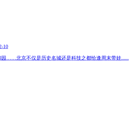
2-10
和园……北京不仅是历史名城还是科技之都恰逢周末带娃
......