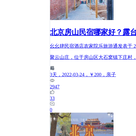
北京房山民宿哪家好？露
幺幺肆民宿酒店农家院乐旅游通
发表于
2
聚云山庄，位于房山区大石窝镇下庄村
3
天
，2022-03-24
，￥200
，亲子
2947
33
0