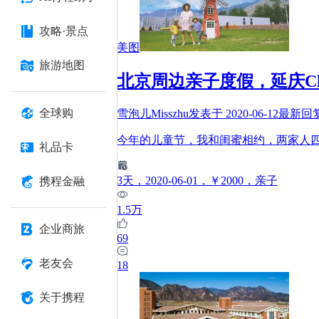
攻略·景点
美图
旅游地图
北京周边亲子度假，延庆Club
全球购
雪泡儿Misszhu
发表于
2020-06-12
最新回
今年的儿童节，我和闺蜜相约，两家人四大两小一
礼品卡
3
天
，2020-06-01
，￥2000
，亲子
携程金融
1.5万
企业商旅
69
老友会
18
关于携程