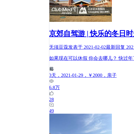
京郊自驾游 | 快乐的冬日时光 
无须豆蔻
发表于
2021-02-02
最新回复
202
如果现在可以休假 你会去哪儿？ 快过
3
天
，2021-01-29
，￥2000
，亲子
6.8万
28
49