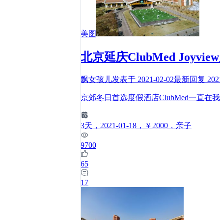
美图
北京延庆ClubMed Jo
飘女孩儿
发表于
2021-02-02
最新回复
202
京郊冬日首选度假酒店ClubMed一直
3
天
，2021-01-18
，￥2000
，亲子
9700
65
17