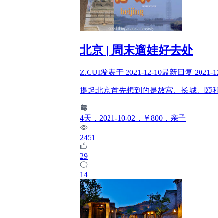
北京 | 周末遛娃好去处
Z.CUI
发表于
2021-12-10
最新回复
2021-1
提起北京首先想到的是故宫、长城、颐
4
天
，2021-10-02
，￥800
，亲子
2451
29
14