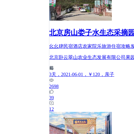
北京房山娄子水生态采摘
幺幺肆民宿酒店农家院乐旅游住宿攻略
北京卧云翠山农业生态发展有限公司果园
3
天
，2021-06-01
，￥120
，亲子
2698
39
12