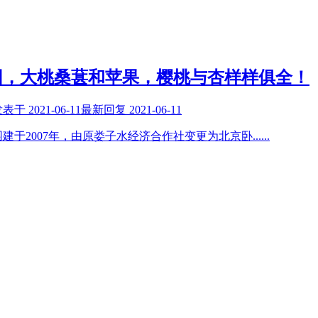
园，大桃桑葚和苹果，樱桃与杏样样俱全！
发表于
2021-06-11
最新回复
2021-06-11
建于2007年，由原娄子水经济合作社变更为北京卧
......