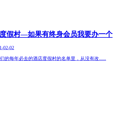
yview度假村—如果有终身会员我要办一个
1-02-02
在我们的每年必去的酒店度假村的名单里，从没有改
......