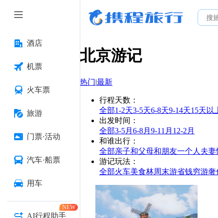
酒店
北京
游记
机票
热门
|
最新
火车票
行程天数
：
全部
1-2天
3-5天
6-8天
9-14天
15天以
旅游
出发时间
：
全部
3-5月
6-8月
9-11月
12-2月
门票·活动
和谁出行
：
全部
亲子
和父母
和朋友
一个人
夫妻
汽车·船票
游记玩法
：
全部
火车
美食林
周末游
省钱
穷游
奢
用车
NEW
AI行程助手