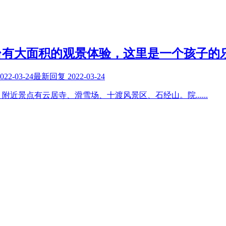
台有大面积的观景体验，这里是一个孩子的
022-03-24
最新回复
2022-03-24
，附近景点有云居寺、滑雪场、十渡风景区、石经山。院
......