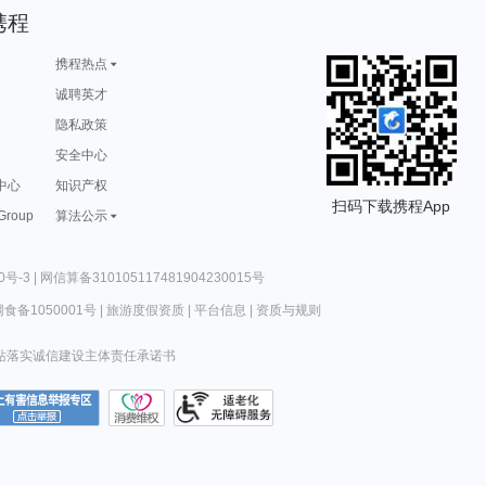
携程
携程热点
诚聘英才
隐私政策
安全中心
中心
知识产权
扫码下载携程App
 Group
算法公示
0号-3
|
网信算备310105117481904230015号
食备1050001号
|
旅游度假资质
|
平台信息
|
资质与规则
站落实诚信建设主体责任承诺书