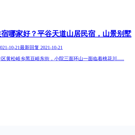
住宿哪家好？平谷天道山居民宿，山景别墅
021-10-21
最新回复
2021-10-21
谷区黄松峪乡黑豆峪东街，小院三面环山一面临着桃花川
......