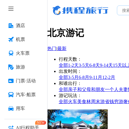
酒店
北京
游记
机票
热门
|
最新
火车票
行程天数
：
全部
1-2天
3-5天
6-8天
9-14天
15天以
旅游
出发时间
：
全部
3-5月
6-8月
9-11月
12-2月
门票·活动
和谁出行
：
全部
亲子
和父母
和朋友
一个人
夫妻
汽车·船票
游记玩法
：
全部
火车
美食林
周末游
省钱
穷游
奢
用车
NEW
AI行程助手