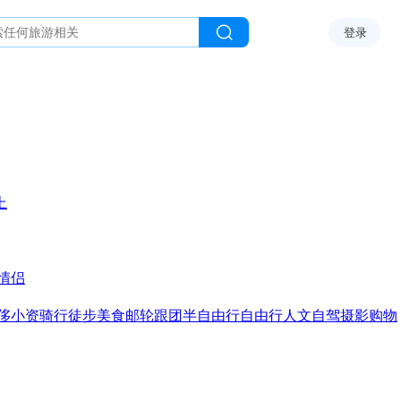
登录
上
情侣
侈
小资
骑行
徒步
美食
邮轮
跟团
半自由行
自由行
人文
自驾
摄影
购物