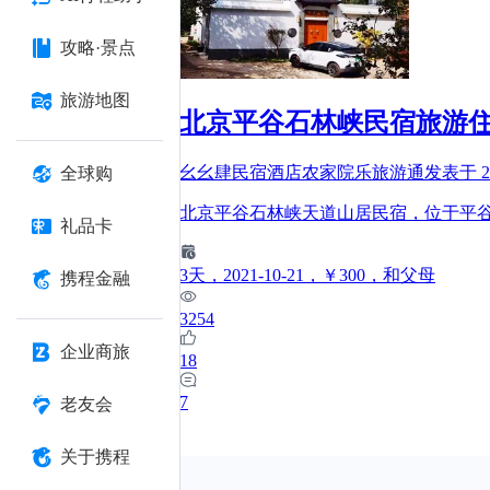
攻略·景点
旅游地图
北京平谷石林峡民宿旅游
幺幺肆民宿酒店农家院乐旅游通
发表于
2
全球购
北京平谷石林峡天道山居民宿，位于平
礼品卡
3
天
，2021-10-21
，￥300
，和父母
携程金融
3254
企业商旅
18
7
老友会
关于携程