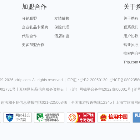
加盟合作
关于
分销联盟
友情链接
关于携程
企业礼品卡采购
保险代理
联系我们
代理合作
酒店加盟
用户协议
更多加盟合作
营业执照
携程内容
Trip.com
99-
2026
,
ctrip.com
. All rights reserved. |
ICP证：沪B2-20050130
|
沪ICP备0802358
02731号
丨
互联网药品信息服务资格证
丨
（沪）网械平台备字[2022]第00001号
|
沪网
违法和不良信息举报电话021-22500846
丨
全国旅游投诉热线12345
丨
上海市旅游网
网络社会
征信网