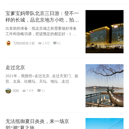
宝爹宝妈带队北京三日游：登不一
样的长城，品北京地方小吃，拍盘
古七星夜景！
出发前的准备：抵达京城之前需要做好准备
工作和攻略功课，把该预定的都定好：1. 酒
店尽
飞翔的蜡笔小新

2.8万

62
走过北京
2021年，我曾经--走过北京...走过天安门、故
宫、太庙、社稷坛、天坛、地坛…走过
阿眀

7.8千

11
无法抵御夏日炎炎，来一场京
郊“潮”夏之旅