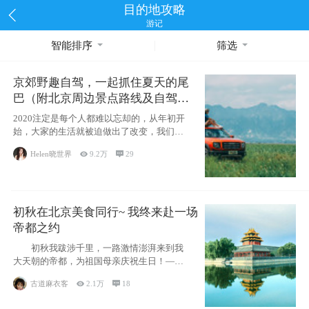
目的地攻略
游记
智能排序
筛选
京郊野趣自驾，一起抓住夏天的尾
巴（附北京周边景点路线及自驾攻
略）
2020注定是每个人都难以忘却的，从年初开
始，大家的生活就被迫做出了改变，我们也
不例外。本来双双辞职是为
Helen晓世界

9.2万

29
初秋在北京美食同行~ 我终来赴一场
帝都之约
初秋我跋涉千里，一路激情澎湃来到我
大天朝的帝都，为祖国母亲庆祝生日！——
请为我鼓
古道麻衣客

2.1万

18