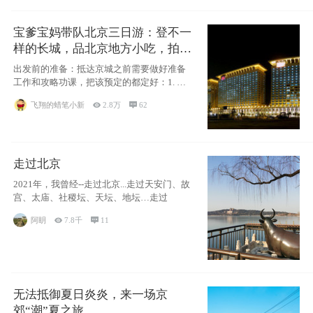
宝爹宝妈带队北京三日游：登不一
样的长城，品北京地方小吃，拍盘
古七星夜景！
出发前的准备：抵达京城之前需要做好准备
工作和攻略功课，把该预定的都定好：1. 酒
店尽
飞翔的蜡笔小新

2.8万

62
走过北京
2021年，我曾经--走过北京...走过天安门、故
宫、太庙、社稷坛、天坛、地坛…走过
阿眀

7.8千

11
无法抵御夏日炎炎，来一场京
郊“潮”夏之旅