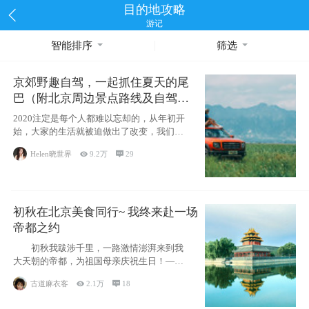
目的地攻略
游记
智能排序
筛选
京郊野趣自驾，一起抓住夏天的尾
巴（附北京周边景点路线及自驾攻
略）
2020注定是每个人都难以忘却的，从年初开
始，大家的生活就被迫做出了改变，我们也
不例外。本来双双辞职是为
Helen晓世界

9.2万

29
初秋在北京美食同行~ 我终来赴一场
帝都之约
初秋我跋涉千里，一路激情澎湃来到我
大天朝的帝都，为祖国母亲庆祝生日！——
请为我鼓
古道麻衣客

2.1万

18