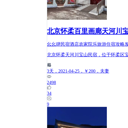
北京怀柔百里画廊天河川
幺幺肆民宿酒店农家院乐旅游住宿攻略
北京怀柔天河川宝山民宿，位于怀柔区宝
3
天
，2021-04-25
，￥200
，夫妻
2498
34
9