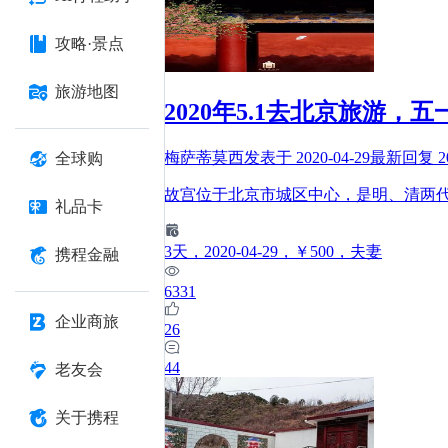
攻略·景点
旅游地图
2020年5.1去北京旅
梅萨蒂莫西
发表于
2020-04-29
最新回复
2
全球购
故宫位于北京市城区中心，是明、清两
礼品卡
3
天
，2020-04-29
，￥500
，夫妻
携程金融
6331
企业商旅
26
44
老友会
关于携程