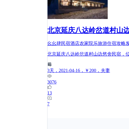
北京延庆八达岭岔道村山边
幺幺肆民宿酒店农家院乐旅游住宿攻略
北京延庆八达岭岔道村山边悠舍民宿，
3
天
，2021-04-16
，￥200
，夫妻
3076
13
7