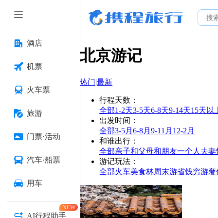
酒店
北京
游记
机票
热门
|
最新
火车票
行程天数
：
全部
1-2天
3-5天
6-8天
9-14天
15天以
旅游
出发时间
：
全部
3-5月
6-8月
9-11月
12-2月
门票·活动
和谁出行
：
全部
亲子
和父母
和朋友
一个人
夫妻
汽车·船票
游记玩法
：
全部
火车
美食林
周末游
省钱
穷游
奢
用车
NEW
AI行程助手