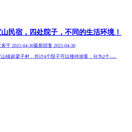
宝山民宿，四处院子，不同的生活环境！
发表于
2021-04-30
最新回复
2021-04-30
山镇超梁子村，共计4个院子可以接待游客，分为2个
......