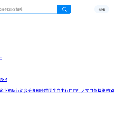
登录
上
情侣
侈
小资
骑行
徒步
美食
邮轮
跟团
半自由行
自由行
人文
自驾
摄影
购物