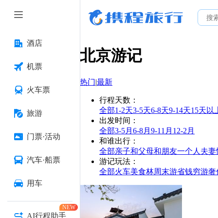
酒店
北京
游记
机票
热门
|
最新
火车票
行程天数
：
全部
1-2天
3-5天
6-8天
9-14天
15天以
旅游
出发时间
：
全部
3-5月
6-8月
9-11月
12-2月
门票·活动
和谁出行
：
全部
亲子
和父母
和朋友
一个人
夫妻
汽车·船票
游记玩法
：
全部
火车
美食林
周末游
省钱
穷游
奢
用车
NEW
AI行程助手