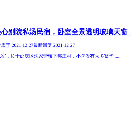
漫心别院私汤民宿，卧室全景透明玻璃天窗
发表于
2021-12-27
最新回复
2021-12-27
民宿，位于延庆区沈家营镇下郝庄村，小院没有太多繁华
......