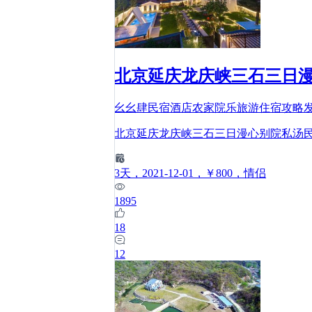
北京延庆龙庆峡三石三日
幺幺肆民宿酒店农家院乐旅游住宿攻略
北京延庆龙庆峡三石三日漫心别院私汤
3
天
，2021-12-01
，￥800
，情侣
1895
18
12