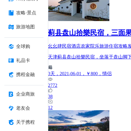
攻略·景点
旅游地图
蓟县盘山拾樂民宿，三面
幺幺肆民宿酒店农家院乐旅游住宿攻略
全球购
天津蓟县盘山拾樂民宿，坐落于盘山脚
礼品卡
3
天
，2021-06-01
，￥800
，情侣
携程金融
2772
企业商旅
38
12
老友会
关于携程