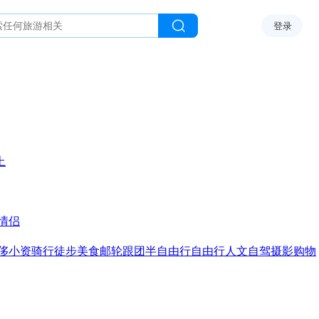
登录
上
情侣
侈
小资
骑行
徒步
美食
邮轮
跟团
半自由行
自由行
人文
自驾
摄影
购物