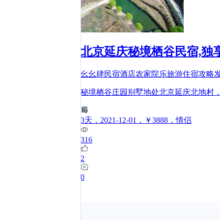
北京延庆秘境栖谷民宿,独
幺幺肆民宿酒店农家院乐旅游住宿攻略
秘境栖谷庄园别墅地处北京延庆北地村，在
3
天
，2021-12-01
，￥3888
，情侣
316
2
0