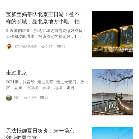
宝爹宝妈带队北京三日游：登不一
样的长城，品北京地方小吃，拍盘
古七星夜景！
出发前的准备：抵达京城之前需要做好准备
工作和攻略功课，把该预定的都定好：1. 酒
店尽
飞翔的蜡笔小新

2.8万

62
走过北京
2021年，我曾经--走过北京...走过天安门、故
宫、太庙、社稷坛、天坛、地坛…走过
阿眀

7.8千

11
无法抵御夏日炎炎，来一场京
郊“潮”夏之旅