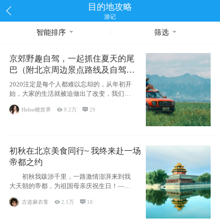
目的地攻略
游记
智能排序
筛选
京郊野趣自驾，一起抓住夏天的尾
巴（附北京周边景点路线及自驾攻
略）
2020注定是每个人都难以忘却的，从年初开
始，大家的生活就被迫做出了改变，我们也
不例外。本来双双辞职是为
Helen晓世界

9.2万

29
初秋在北京美食同行~ 我终来赴一场
帝都之约
初秋我跋涉千里，一路激情澎湃来到我
大天朝的帝都，为祖国母亲庆祝生日！——
请为我鼓
古道麻衣客

2.1万

18