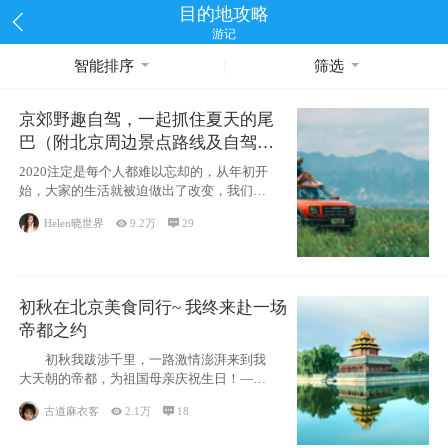
目的地攻略
游记
智能排序
筛选
京郊野趣自驾，一起抓住夏天的尾
巴（附北京周边景点路线及自驾攻
略）
2020注定是每个人都难以忘却的，从年初开
始，大家的生活就被迫做出了改变，我们也
不例外。本来双双辞职是为
Helen晓世界

9.2万

29
初秋在北京美食同行~ 我终来赴一场
帝都之约
初秋我跋涉千里，一路激情澎湃来到我
大天朝的帝都，为祖国母亲庆祝生日！——
请为我鼓
古道麻衣客

2.1万

18