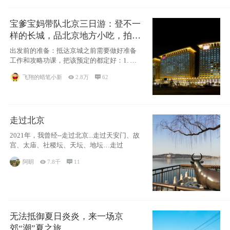
宝爹宝妈带队北京三日游：登不一
样的长城，品北京地方小吃，拍盘
古七星夜景！
出发前的准备：抵达京城之前需要做好准备
工作和攻略功课，把该预定的都定好：1. 酒
店尽
飞翔的蜡笔小新

2.8万

62
走过北京
2021年，我曾经--走过北京...走过天安门、故
宫、太庙、社稷坛、天坛、地坛…走过
阿眀

7.8千

11
无法抵御夏日炎炎，来一场京
郊“潮”夏之旅