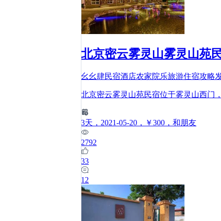
北京密云雾灵山雾灵山苑
幺幺肆民宿酒店农家院乐旅游住宿攻略
北京密云雾灵山苑民宿位于雾灵山西门
3
天
，2021-05-20
，￥300
，和朋友
2792
33
12