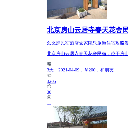
北京房山云居寺春天花舍民
幺幺肆民宿酒店农家院乐旅游住宿攻略
北京房山云居寺春天花舍民宿，位于房
3
天
，2021-04-09
，￥200
，和朋友
3205
38
11