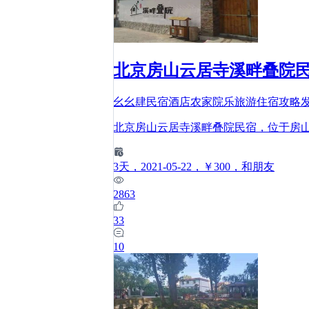
北京房山云居寺溪畔叠院
幺幺肆民宿酒店农家院乐旅游住宿攻略
北京房山云居寺溪畔叠院民宿，位于房山
3
天
，2021-05-22
，￥300
，和朋友
2863
33
10