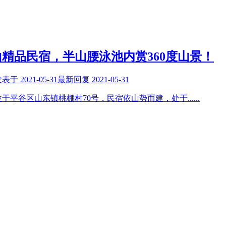
精品民宿，半山腰泳池内赏360度山景！
发表于
2021-05-31
最新回复
2021-05-31
于平谷区山东镇桃棚村70号，民宿依山势而建，处于
......