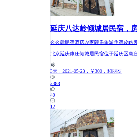
延庆八达岭倾城居民宿，
幺幺肆民宿酒店农家院乐旅游住宿攻略
北京延庆康庄倾城居民宿位于延庆区康庄
3
天
，2021-05-23
，￥300
，和朋友
2388
40
12