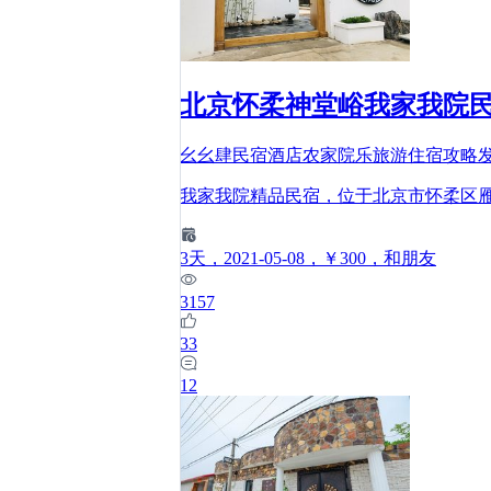
北京怀柔神堂峪我家我院民
幺幺肆民宿酒店农家院乐旅游住宿攻略
我家我院精品民宿，位于北京市怀柔区
3
天
，2021-05-08
，￥300
，和朋友
3157
33
12