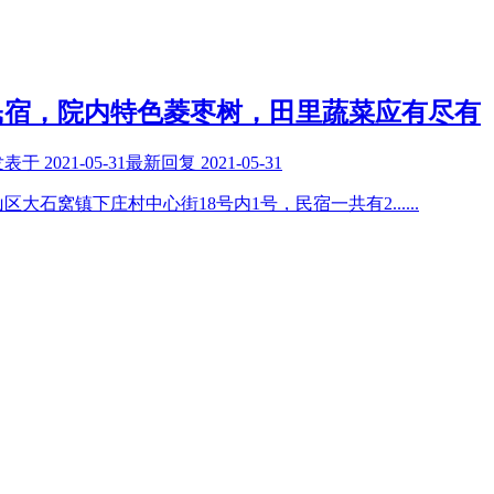
民宿，院内特色菱枣树，田里蔬菜应有尽有
发表于
2021-05-31
最新回复
2021-05-31
区大石窝镇下庄村中心街18号内1号，民宿一共有2
......