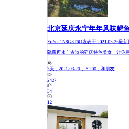
北京延庆永宁年年风味鲟
YoYo_1N8G8T6O
发表于
2021-03-26
最新
隐藏再永宁古道的延庆特色美食，让你尽
3
天
，2021-03-20
，￥200
，和朋友
2427
34
12