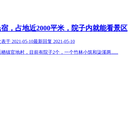
宿，占地近2000平米，院子内就能看景区
发表于
2021-05-10
最新回复
2021-05-10
雁栖镇官地村，目前有院子2个，一个竹林小筑和柒溪两
......