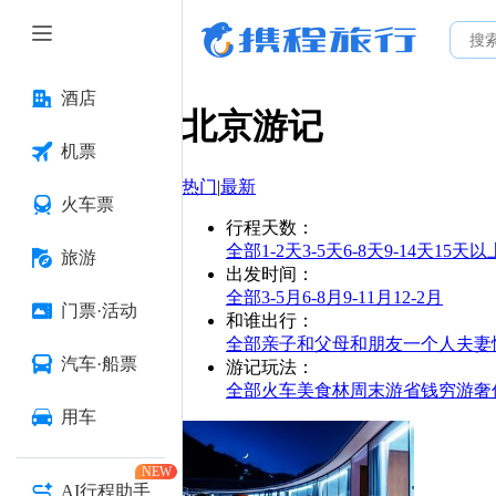
酒店
北京
游记
机票
热门
|
最新
火车票
行程天数
：
全部
1-2天
3-5天
6-8天
9-14天
15天以
旅游
出发时间
：
全部
3-5月
6-8月
9-11月
12-2月
门票·活动
和谁出行
：
全部
亲子
和父母
和朋友
一个人
夫妻
汽车·船票
游记玩法
：
全部
火车
美食林
周末游
省钱
穷游
奢
用车
NEW
AI行程助手