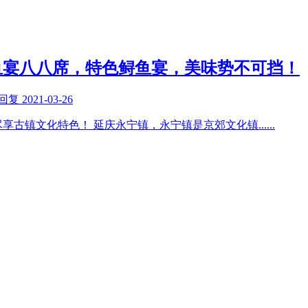
鱼宴八八席，特色鲟鱼宴，美味势不可挡！
回复
2021-03-26
享古镇文化特色！ 延庆永宁镇，永宁镇是京郊文化镇
......