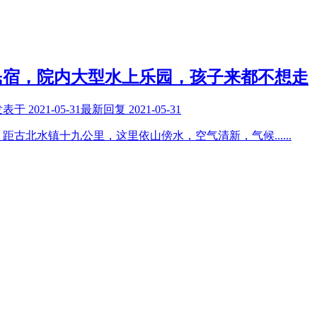
民宿，院内大型水上乐园，孩子来都不想走
发表于
2021-05-31
最新回复
2021-05-31
，距古北水镇十九公里，这里依山傍水，空气清新，气候
......