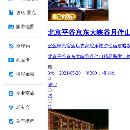
攻略·景点
旅游地图
北京平谷京东大峡谷月伴山
幺幺肆民宿酒店农家院乐旅游住宿攻略
全球购
北京平谷京东大峡谷月伴山精品民宿，位
礼品卡
3
天
，2021-05-20
，￥300
，和朋友
携程金融
5822
企业商旅
29
11
老友会
关于携程