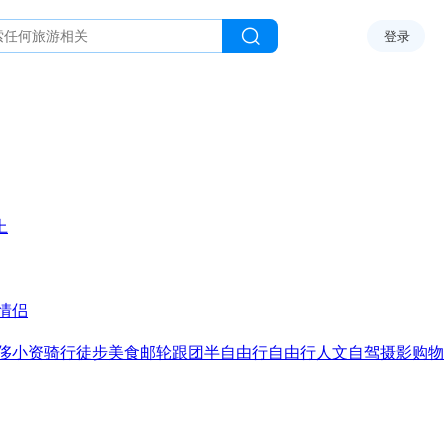
登录
上
情侣
侈
小资
骑行
徒步
美食
邮轮
跟团
半自由行
自由行
人文
自驾
摄影
购物