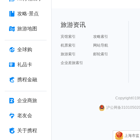
攻略·景点
旅游资讯
旅游地图
宾馆索引
攻略索引
机票索引
网站导航
全球购
旅游索引
邮轮索引
企业差旅索引
礼品卡
携程金融
Copyright©
19
企业商旅
沪公网备310105020
老友会
关于携程
上海市监