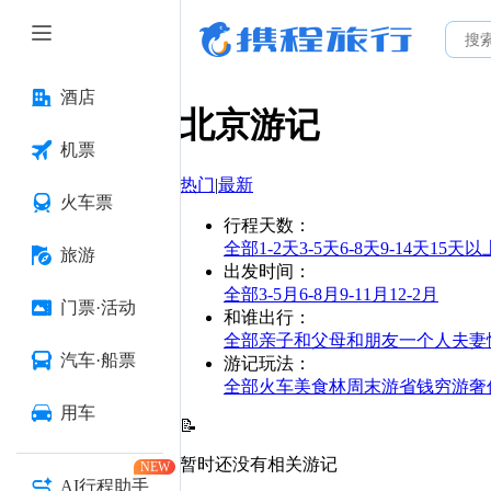
酒店
北京
游记
机票
热门
|
最新
火车票
行程天数
：
全部
1-2天
3-5天
6-8天
9-14天
15天以
旅游
出发时间
：
全部
3-5月
6-8月
9-11月
12-2月
门票·活动
和谁出行
：
全部
亲子
和父母
和朋友
一个人
夫妻
汽车·船票
游记玩法
：
全部
火车
美食林
周末游
省钱
穷游
奢
用车
📝
暂时还没有相关游记
NEW
AI行程助手