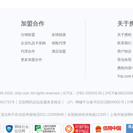
加盟合作
关于
分销联盟
友情链接
关于携程
企业礼品卡采购
保险代理
联系我们
代理合作
酒店加盟
用户协议
更多加盟合作
营业执照
携程内容
Trip.com
99-
2026
,
ctrip.com
. All rights reserved. |
ICP证：沪B2-20050130
|
沪ICP备0802358
02731号
丨
互联网药品信息服务资格证
丨
（沪）网械平台备字[2022]第00001号
|
沪网
违法和不良信息举报电话021-22500846
丨
全国旅游投诉热线12345
丨
上海市旅游网
网络社会
征信网