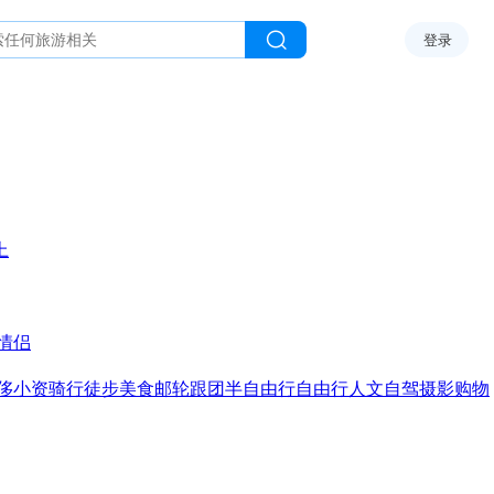
登录
上
情侣
侈
小资
骑行
徒步
美食
邮轮
跟团
半自由行
自由行
人文
自驾
摄影
购物