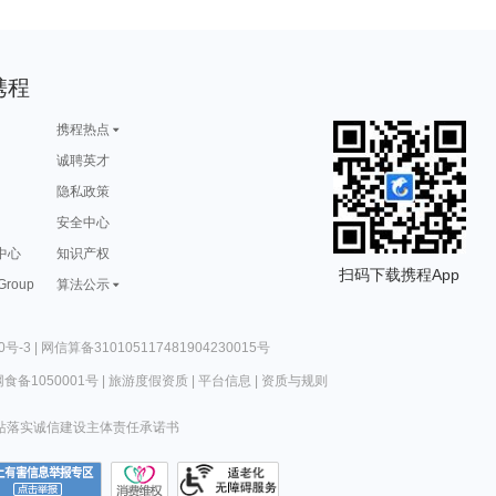
携程
携程热点
诚聘英才
隐私政策
安全中心
中心
知识产权
扫码下载携程App
 Group
算法公示
0号-3
|
网信算备310105117481904230015号
食备1050001号
|
旅游度假资质
|
平台信息
|
资质与规则
站落实诚信建设主体责任承诺书