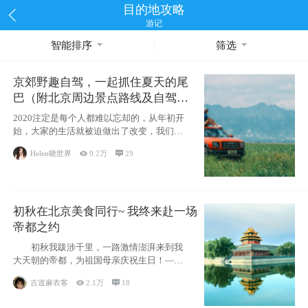
目的地攻略
游记
智能排序
筛选
京郊野趣自驾，一起抓住夏天的尾
巴（附北京周边景点路线及自驾攻
略）
2020注定是每个人都难以忘却的，从年初开
始，大家的生活就被迫做出了改变，我们也
不例外。本来双双辞职是为
Helen晓世界

9.2万

29
初秋在北京美食同行~ 我终来赴一场
帝都之约
初秋我跋涉千里，一路激情澎湃来到我
大天朝的帝都，为祖国母亲庆祝生日！——
请为我鼓
古道麻衣客

2.1万

18