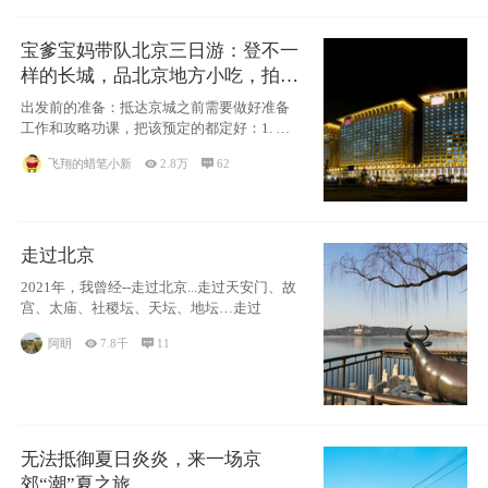
宝爹宝妈带队北京三日游：登不一
样的长城，品北京地方小吃，拍盘
古七星夜景！
出发前的准备：抵达京城之前需要做好准备
工作和攻略功课，把该预定的都定好：1. 酒
店尽
飞翔的蜡笔小新

2.8万

62
走过北京
2021年，我曾经--走过北京...走过天安门、故
宫、太庙、社稷坛、天坛、地坛…走过
阿眀

7.8千

11
无法抵御夏日炎炎，来一场京
郊“潮”夏之旅