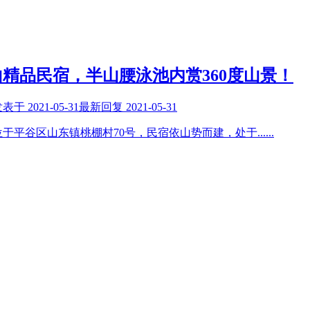
精品民宿，半山腰泳池内赏360度山景！
发表于
2021-05-31
最新回复
2021-05-31
于平谷区山东镇桃棚村70号，民宿依山势而建，处于
......