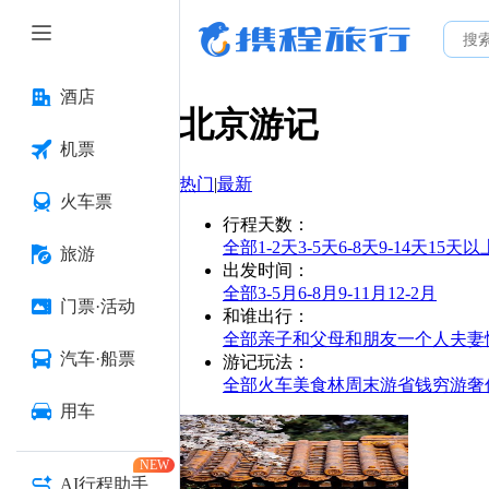
酒店
北京
游记
机票
热门
|
最新
火车票
行程天数
：
全部
1-2天
3-5天
6-8天
9-14天
15天以
旅游
出发时间
：
全部
3-5月
6-8月
9-11月
12-2月
门票·活动
和谁出行
：
全部
亲子
和父母
和朋友
一个人
夫妻
汽车·船票
游记玩法
：
全部
火车
美食林
周末游
省钱
穷游
奢
用车
NEW
AI行程助手