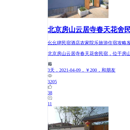
北京房山云居寺春天花舍民
幺幺肆民宿酒店农家院乐旅游住宿攻略
北京房山云居寺春天花舍民宿，位于房
3
天
，2021-04-09
，￥200
，和朋友
3205
38
11