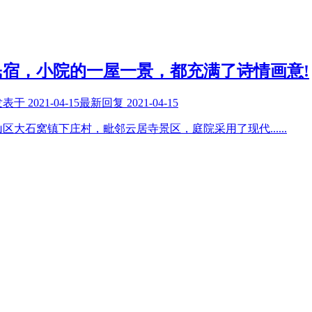
宿，小院的一屋一景，都充满了诗情画意!
发表于
2021-04-15
最新回复
2021-04-15
山区大石窝镇下庄村，毗邻云居寺景区，庭院采用了现代
......