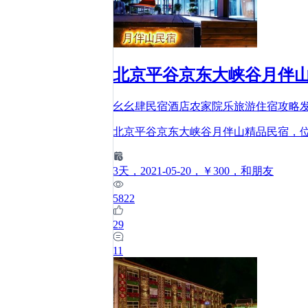
北京平谷京东大峡谷月伴山
幺幺肆民宿酒店农家院乐旅游住宿攻略
北京平谷京东大峡谷月伴山精品民宿，位
3
天
，2021-05-20
，￥300
，和朋友
5822
29
11