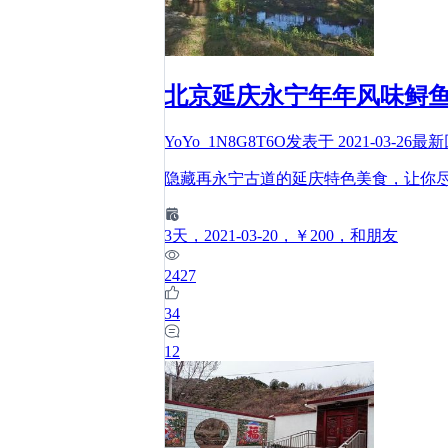
北京延庆永宁年年风味鲟
YoYo_1N8G8T6O
发表于
2021-03-26
最新
隐藏再永宁古道的延庆特色美食，让你尽
3
天
，2021-03-20
，￥200
，和朋友
2427
34
12