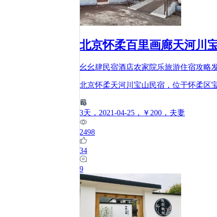
北京怀柔百里画廊天河川
幺幺肆民宿酒店农家院乐旅游住宿攻略
北京怀柔天河川宝山民宿，位于怀柔区宝
3
天
，2021-04-25
，￥200
，夫妻
2498
34
9