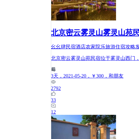
北京密云雾灵山雾灵山苑
幺幺肆民宿酒店农家院乐旅游住宿攻略
北京密云雾灵山苑民宿位于雾灵山西门
3
天
，2021-05-20
，￥300
，和朋友
2792
33
12