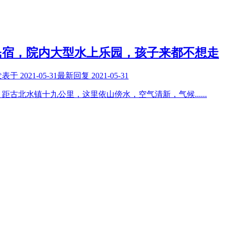
民宿，院内大型水上乐园，孩子来都不想走
发表于
2021-05-31
最新回复
2021-05-31
，距古北水镇十九公里，这里依山傍水，空气清新，气候
......