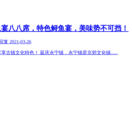
鱼宴八八席，特色鲟鱼宴，美味势不可挡！
回复
2021-03-26
享古镇文化特色！ 延庆永宁镇，永宁镇是京郊文化镇
......