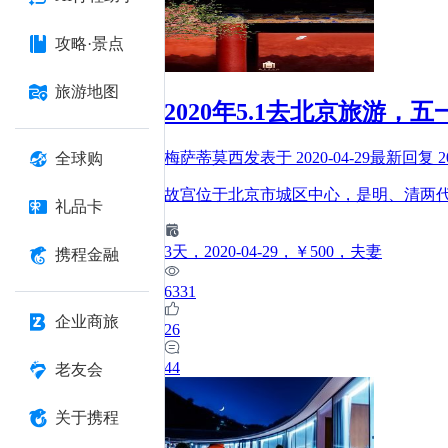
攻略·景点
旅游地图
2020年5.1去北京旅
梅萨蒂莫西
发表于
2020-04-29
最新回复
2
全球购
故宫位于北京市城区中心，是明、清两
礼品卡
3
天
，2020-04-29
，￥500
，夫妻
携程金融
6331
企业商旅
26
44
老友会
关于携程