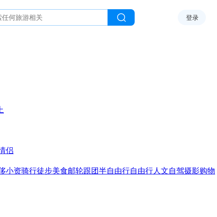
登录
上
情侣
侈
小资
骑行
徒步
美食
邮轮
跟团
半自由行
自由行
人文
自驾
摄影
购物