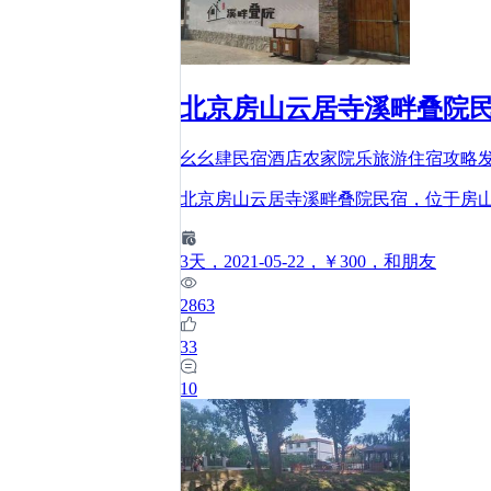
北京房山云居寺溪畔叠院
幺幺肆民宿酒店农家院乐旅游住宿攻略
北京房山云居寺溪畔叠院民宿，位于房山
3
天
，2021-05-22
，￥300
，和朋友
2863
33
10