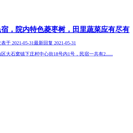
民宿，院内特色菱枣树，田里蔬菜应有尽有
发表于
2021-05-31
最新回复
2021-05-31
区大石窝镇下庄村中心街18号内1号，民宿一共有2
......