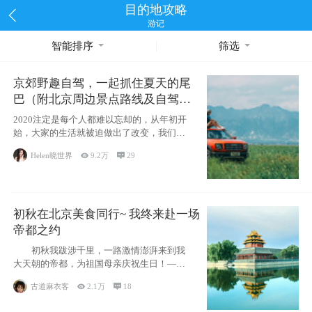
目的地攻略
游记
智能排序
筛选
京郊野趣自驾，一起抓住夏天的尾
巴（附北京周边景点路线及自驾攻
略）
2020注定是每个人都难以忘却的，从年初开
始，大家的生活就被迫做出了改变，我们也
不例外。本来双双辞职是为
Helen晓世界

9.2万

29
初秋在北京美食同行~ 我终来赴一场
帝都之约
初秋我跋涉千里，一路激情澎湃来到我
大天朝的帝都，为祖国母亲庆祝生日！——
请为我鼓
古道麻衣客

2.1万

18