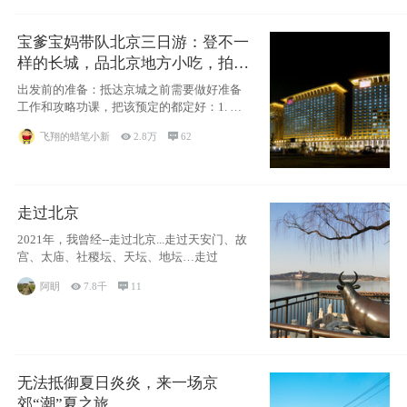
宝爹宝妈带队北京三日游：登不一
样的长城，品北京地方小吃，拍盘
古七星夜景！
出发前的准备：抵达京城之前需要做好准备
工作和攻略功课，把该预定的都定好：1. 酒
店尽
飞翔的蜡笔小新

2.8万

62
走过北京
2021年，我曾经--走过北京...走过天安门、故
宫、太庙、社稷坛、天坛、地坛…走过
阿眀

7.8千

11
无法抵御夏日炎炎，来一场京
郊“潮”夏之旅