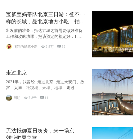
宝爹宝妈带队北京三日游：登不一
样的长城，品北京地方小吃，拍盘
古七星夜景！
出发前的准备：抵达京城之前需要做好准备
工作和攻略功课，把该预定的都定好：1. 酒
店尽
飞翔的蜡笔小新

2.8万

62
走过北京
2021年，我曾经--走过北京...走过天安门、故
宫、太庙、社稷坛、天坛、地坛…走过
阿眀

7.8千

11
无法抵御夏日炎炎，来一场京
郊“潮”夏之旅