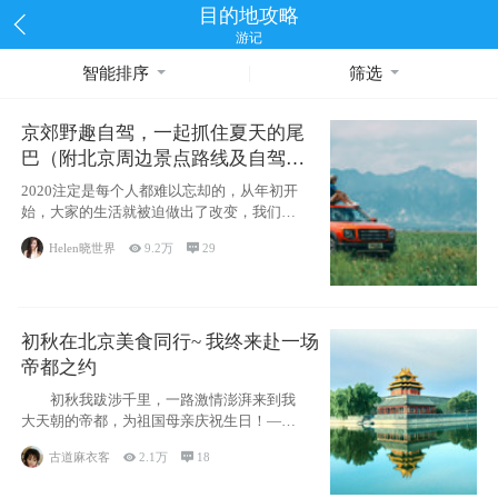
目的地攻略
游记
智能排序
筛选
京郊野趣自驾，一起抓住夏天的尾
巴（附北京周边景点路线及自驾攻
略）
2020注定是每个人都难以忘却的，从年初开
始，大家的生活就被迫做出了改变，我们也
不例外。本来双双辞职是为
Helen晓世界

9.2万

29
初秋在北京美食同行~ 我终来赴一场
帝都之约
初秋我跋涉千里，一路激情澎湃来到我
大天朝的帝都，为祖国母亲庆祝生日！——
请为我鼓
古道麻衣客

2.1万

18