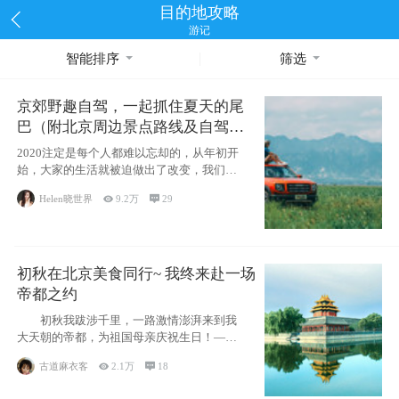
目的地攻略
游记
智能排序
筛选
京郊野趣自驾，一起抓住夏天的尾
巴（附北京周边景点路线及自驾攻
略）
2020注定是每个人都难以忘却的，从年初开
始，大家的生活就被迫做出了改变，我们也
不例外。本来双双辞职是为
Helen晓世界

9.2万

29
初秋在北京美食同行~ 我终来赴一场
帝都之约
初秋我跋涉千里，一路激情澎湃来到我
大天朝的帝都，为祖国母亲庆祝生日！——
请为我鼓
古道麻衣客

2.1万

18