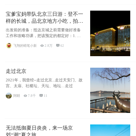
宝爹宝妈带队北京三日游：登不一
样的长城，品北京地方小吃，拍盘
古七星夜景！
出发前的准备：抵达京城之前需要做好准备
工作和攻略功课，把该预定的都定好：1. 酒
店尽
飞翔的蜡笔小新

2.8万

62
走过北京
2021年，我曾经--走过北京...走过天安门、故
宫、太庙、社稷坛、天坛、地坛…走过
阿眀

7.8千

11
无法抵御夏日炎炎，来一场京
郊“潮”夏之旅