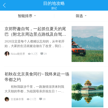
目的地攻略
游记
智能排序
筛选
京郊野趣自驾，一起抓住夏天的尾
巴（附北京周边景点路线及自驾攻
略）
2020注定是每个人都难以忘却的，从年初开
始，大家的生活就被迫做出了改变，我们也
不例外。本来双双辞职是为
Helen晓世界

9.2万

29
初秋在北京美食同行~ 我终来赴一场
帝都之约
初秋我跋涉千里，一路激情澎湃来到我
大天朝的帝都，为祖国母亲庆祝生日！——
请为我鼓
古道麻衣客

2.1万

18