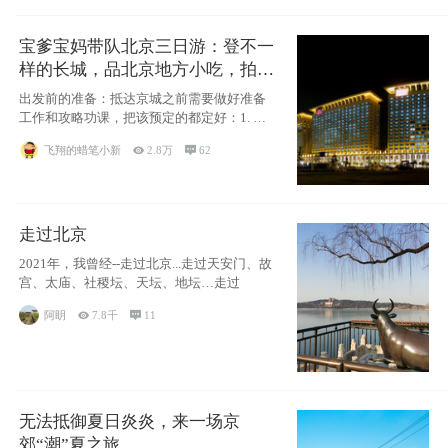
宝爹宝妈带队北京三日游：登不一
样的长城，品北京地方小吃，拍盘
古七星夜景！
出发前的准备：抵达京城之前需要做好准备
工作和攻略功课，把该预定的都定好：1. 酒
店尽
飞翔的蜡笔小新

2.8万

62
走过北京
2021年，我曾经--走过北京...走过天安门、故
宫、太庙、社稷坛、天坛、地坛…走过
阿眀

7.8千

11
无法抵御夏日炎炎，来一场京
郊“潮”夏之旅