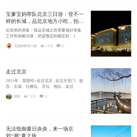
宝爹宝妈带队北京三日游：登不一
样的长城，品北京地方小吃，拍盘
古七星夜景！
出发前的准备：抵达京城之前需要做好准备
工作和攻略功课，把该预定的都定好：1. 酒
店尽
飞翔的蜡笔小新

2.8万

62
走过北京
2021年，我曾经--走过北京...走过天安门、故
宫、太庙、社稷坛、天坛、地坛…走过
阿眀

7.8千

11
无法抵御夏日炎炎，来一场京
郊“潮”夏之旅