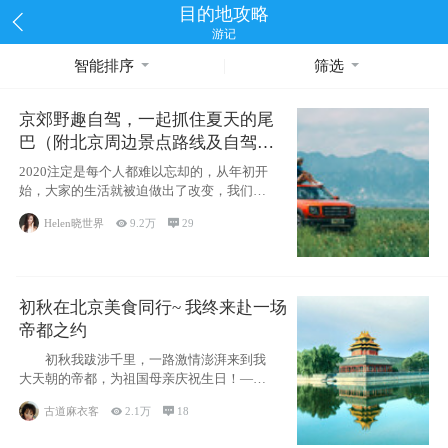
目的地攻略
游记
智能排序
筛选
京郊野趣自驾，一起抓住夏天的尾
巴（附北京周边景点路线及自驾攻
略）
2020注定是每个人都难以忘却的，从年初开
始，大家的生活就被迫做出了改变，我们也
不例外。本来双双辞职是为
Helen晓世界

9.2万

29
初秋在北京美食同行~ 我终来赴一场
帝都之约
初秋我跋涉千里，一路激情澎湃来到我
大天朝的帝都，为祖国母亲庆祝生日！——
请为我鼓
古道麻衣客

2.1万

18