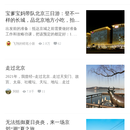
宝爹宝妈带队北京三日游：登不一
样的长城，品北京地方小吃，拍盘
古七星夜景！
出发前的准备：抵达京城之前需要做好准备
工作和攻略功课，把该预定的都定好：1. 酒
店尽
飞翔的蜡笔小新

2.8万

62
走过北京
2021年，我曾经--走过北京...走过天安门、故
宫、太庙、社稷坛、天坛、地坛…走过
阿眀

7.8千

11
无法抵御夏日炎炎，来一场京
郊“潮”夏之旅