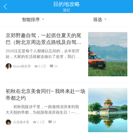
目的地攻略
游记
智能排序
筛选
京郊野趣自驾，一起抓住夏天的尾
巴（附北京周边景点路线及自驾攻
略）
2020注定是每个人都难以忘却的，从年初开
始，大家的生活就被迫做出了改变，我们也
不例外。本来双双辞职是为
Helen晓世界

9.2万

29
初秋在北京美食同行~ 我终来赴一场
帝都之约
初秋我跋涉千里，一路激情澎湃来到我
大天朝的帝都，为祖国母亲庆祝生日！——
请为我鼓
古道麻衣客

2.1万

18