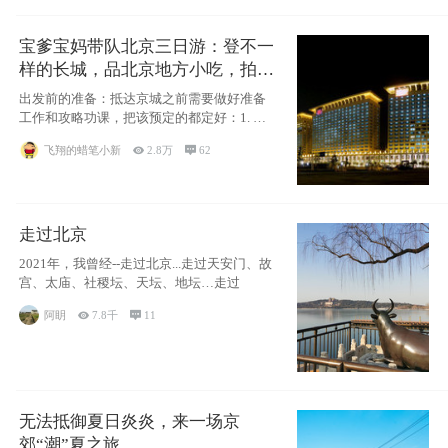
宝爹宝妈带队北京三日游：登不一
样的长城，品北京地方小吃，拍盘
古七星夜景！
出发前的准备：抵达京城之前需要做好准备
工作和攻略功课，把该预定的都定好：1. 酒
店尽
飞翔的蜡笔小新

2.8万

62
走过北京
2021年，我曾经--走过北京...走过天安门、故
宫、太庙、社稷坛、天坛、地坛…走过
阿眀

7.8千

11
无法抵御夏日炎炎，来一场京
郊“潮”夏之旅