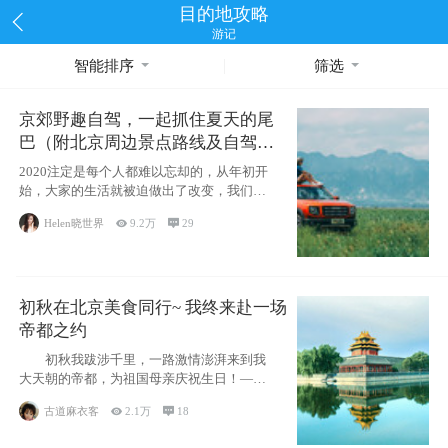
目的地攻略
游记
智能排序
筛选
京郊野趣自驾，一起抓住夏天的尾
巴（附北京周边景点路线及自驾攻
略）
2020注定是每个人都难以忘却的，从年初开
始，大家的生活就被迫做出了改变，我们也
不例外。本来双双辞职是为
Helen晓世界

9.2万

29
初秋在北京美食同行~ 我终来赴一场
帝都之约
初秋我跋涉千里，一路激情澎湃来到我
大天朝的帝都，为祖国母亲庆祝生日！——
请为我鼓
古道麻衣客

2.1万

18